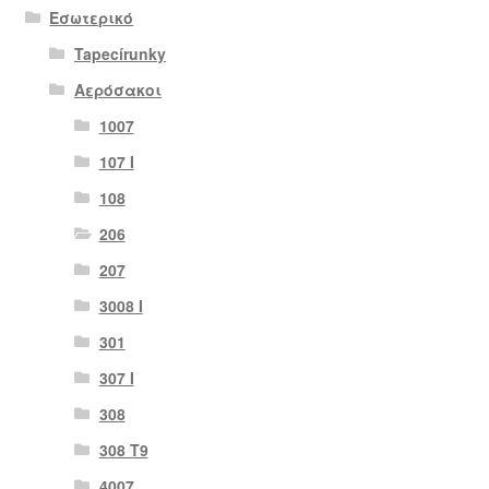
Εσωτερικό
Tapecírunky
Αερόσακοι
1007
107 Ι
108
206
207
3008 Ι
301
307 Ι
308
308 Τ9
4007