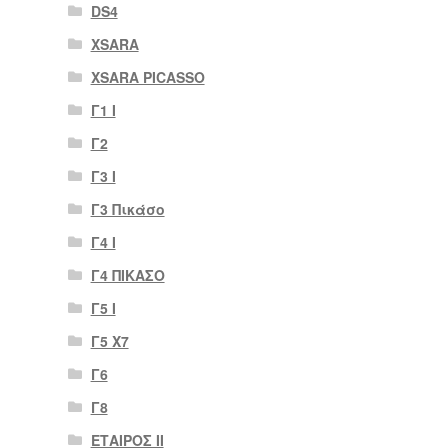
DS4
XSARA
XSARA PICASSO
Γ1 Ι
Γ2
Γ3 Ι
Γ3 Πικάσο
Γ4 Ι
Γ4 ΠΙΚΑΣΟ
Γ5 Ι
Γ5 Χ7
Γ6
Γ8
ΕΤΑΙΡΟΣ II