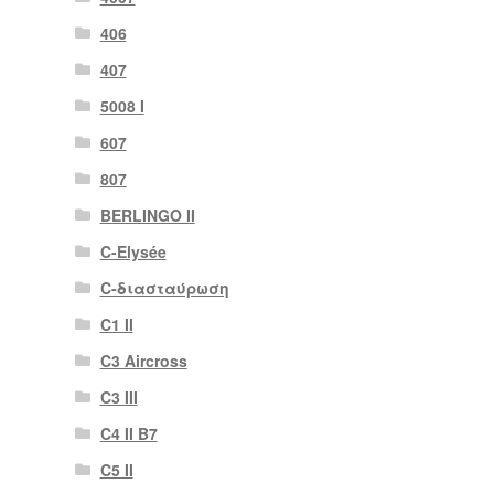
406
407
5008 Ι
607
807
BERLINGO II
C-Elysée
C-διασταύρωση
C1 II
C3 Aircross
C3 III
C4 II B7
C5 II