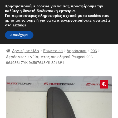
ΑΠΟΣΤΟΛΗ από 7 EUR
Χρησιμοποιούμε cookies για να σας προσφέρουμε την
καλύτερη δυνατή διαδικτυακή εμπειρία.
Δευτέρα-Παρ. 9 π.μ. - 4 μ.μ.
800 848 1565
Για περισσότερες πληροφορίες σχετικά με τα cookies που
χρησιμοποιούμε ή για να τα απενεργοποιήσετε, ανατρέξτε
Απευθείας
Μετάβαση
στο
settings
.
Μενού
μετάβαση
σε
Αποδέχομαι
στην
περιεχόμενο
Αρχική
πλοήγηση
Αρχική σελίδα
Εσωτερικό
Αερόσακοι
206
Διαδικασία Παραπόνων
Αερόσακος καθίσματος συνοδηγού Peugeot 206
96498617YK 94597648YK 8216P1
Επικοινωνία
Καροτσάκι
🔍
Μεταφορά
Ο λογαριασμός μου