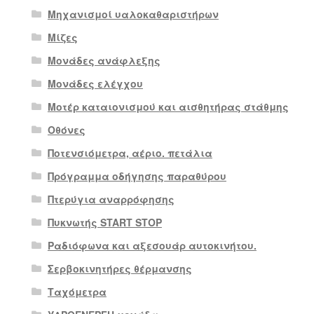
Μηχανισμοί υαλοκαθαριστήρων
Μίζες
Μονάδες ανάφλεξης
Μονάδες ελέγχου
Μοτέρ καταιονισμού και αισθητήρας στάθμης
Οθόνες
Ποτενσιόμετρα, αέριο. πετάλια
Πρόγραμμα οδήγησης παραθύρου
Πτερύγια αναρρόφησης
Πυκνωτής START STOP
Ραδιόφωνα και αξεσουάρ αυτοκινήτου.
Σερβοκινητήρες θέρμανσης
Ταχόμετρα