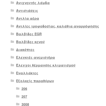
Ανιχνευτής λάμδα
Αντιστάσεις
Αντλία αέρα
Αντλίες τροφοδοσίας, καλάθια αναρρόφησης
Βαλβίδες EGR
Βαλβίδες κενού
Διακόπτες
Ελεγκτές ανεμιστήρα
Έλεγχοι θέρμανσης κλιματισμού
Εναλλάκτες
Εξολκείς παραθύρων
206
207
3008