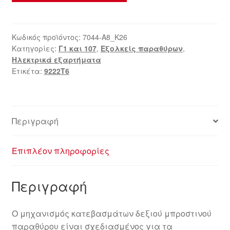
Δεξιού
Μπροστινού
Παραθύρου
Κωδικός προϊόντος:
7044-A8_K26
Κατηγορίες:
Γ1 και 107
,
Εξολκείς παραθύρων
,
Citroën
Ηλεκτρικά εξαρτήματα
C1
Ετικέτα:
9222T6
Peugeot
107
9222T6
ποσότητα
Περιγραφή
Επιπλέον πληροφορίες
Περιγραφή
Ο μηχανισμός κατεβασμάτων δεξιού μπροστινού
παραθύρου είναι σχεδιασμένος για τα