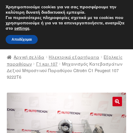
ΑΠΟΣΤΟΛΗ από 7 EUR
Χρησιμοποιούμε cookies για να σας προσφέρουμε την
καλύτερη δυνατή διαδικτυακή εμπειρία.
Δευτέρα-Παρ. 9 π.μ. - 4 μ.μ.
800 848 1565
Για περισσότερες πληροφορίες σχετικά με τα cookies που
χρησιμοποιούμε ή για να τα απενεργοποιήσετε, ανατρέξτε
Απευθείας
Μετάβαση
στο
settings
.
Μενού
μετάβαση
σε
Αποδέχομαι
στην
περιεχόμενο
Αρχική
πλοήγηση
Αρχική σελίδα
Ηλεκτρικά εξαρτήματα
Εξολκείς
Διαδικασία Παραπόνων
παραθύρων
Γ1 και 107
Μηχανισμός Κατεβασμάτων
Δεξιού Μπροστινού Παραθύρου Citroën C1 Peugeot 107
9222T6
Επικοινωνία
Καροτσάκι
Μεταφορά
🔍
Ο λογαριασμός μου