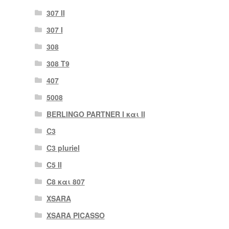
307 II
307 Ι
308
308 Τ9
407
5008
BERLINGO PARTNER I και II
C3
C3 pluriel
C5 II
C8 και 807
XSARA
XSARA PICASSO