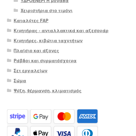
ΥΔΡΟΕΝΕΡΓΗ μονάδα
Χειριστήρια στο τιμόνι
Καταλύτες FAP
Κινητήρας - ανταλλακτικά και αξεσουάρ
Κινητήρες, κιβώτια ταχυτήτων
Πλαίσιο και άξονες
Ράβδοι και συρματόσχοινα
Σετ εργαλείων
Σώμα
Ψύξη, θέρμανση, κλιματισμός