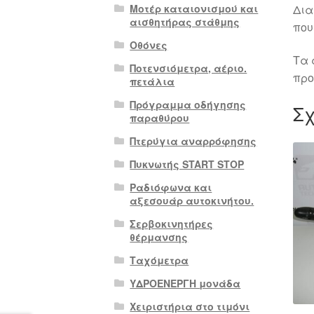
Μοτέρ καταιονισμού και
Δια
αισθητήρας στάθμης
που
Οθόνες
Τα 
Ποτενσιόμετρα, αέριο.
προ
πετάλια
Πρόγραμμα οδήγησης
Σχ
παραθύρου
Πτερύγια αναρρόφησης
Πυκνωτής START STOP
Ραδιόφωνα και
αξεσουάρ αυτοκινήτου.
Σερβοκινητήρες
θέρμανσης
Ταχόμετρα
ΥΔΡΟΕΝΕΡΓΗ μονάδα
Χειριστήρια στο τιμόνι