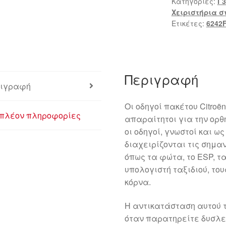
Κατηγορίες:
Γ3
96623057XT
Χειριστήρια σ
6242FF
Ετικέτες:
6242
ποσότητα
Περιγραφή
ιγραφή
Οι οδηγοί πακέτου Citroën
πλέον πληροφορίες
απαραίτητοι για την ορθ
οι οδηγοί, γνωστοί και ω
διαχειρίζονται τις σημαν
όπως τα φώτα, το ESP, τ
υπολογιστή ταξιδιού, το
κόρνα.
Η αντικατάσταση αυτού 
όταν παρατηρείτε δυσλε