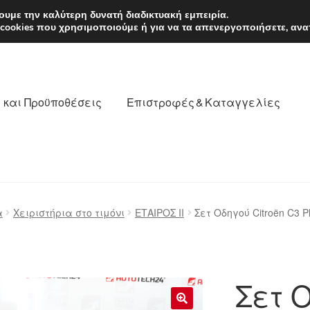
EUR
Δευτέρα-Παρ. 9
υμε την καλύτερη δυνατή διαδικτυακή εμπειρία.
 cookies που χρησιμοποιούμε ή για να τα απενεργοποιήσετε, ανα
 και Προϋποθέσεις
Επιστροφές & Καταγγελίες
νωνία
Καροτσάκι
Μεταφορά
Ο λογαριασμός μου
α
Χειριστήρια στο τιμόνι
ΕΤΑΙΡΟΣ II
Σετ Οδηγού Citroën C3 P
θέσεις
Παγκόσμια αποστολή
Παράπονα
πληρωμές
Σετ Ο