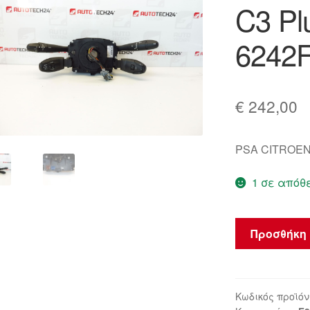
C3 Pl
🔍
6242
€
242,00
PSA CITROEN
1 σε απόθ
Σετ
Προσθήκη 
Οδηγού
Citroën
C3
Pluriel
Κωδικός προϊόν