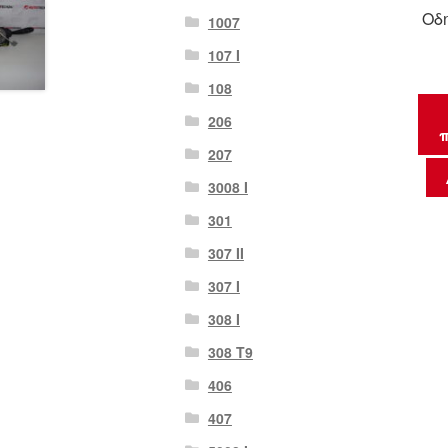
Οδη
1007
107 Ι
108
206
π
207
3008 Ι
301
307 II
307 Ι
308 Ι
308 Τ9
406
407