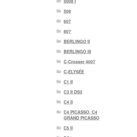
5008 Ι
508
607
807
BERLINGO II
BERLINGO III
C-Crosser 4007
C-ELYSÉE
C1 II
C3 II DS3
C4 II
C4 PICASSO, C4
GRAND PICASSO
C5 II