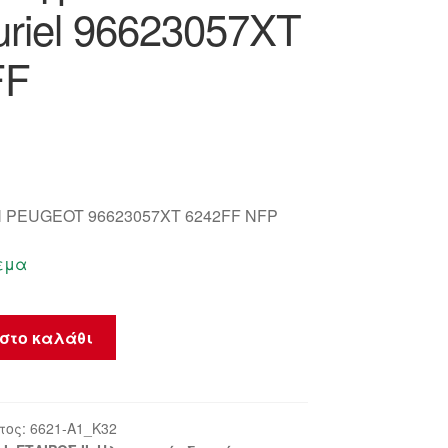
uriel 96623057XT
FF
 PEUGEOT 96623057XT 6242FF NFP
εμα
στο καλάθι
τος:
6621-A1_K32