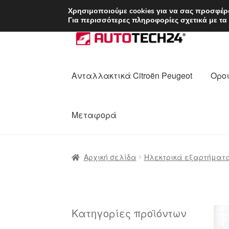
ΑΠΟΣΤΟΛΗ από 7 
Χρησιμοποιούμε cookies για να σας προσφέρο
Για περισσότερες πληροφορίες σχετικά με τα
Απευθείας
Μετάβαση
μετάβαση
σε
στην
περιεχόμενο
πλοήγηση
Ανταλλακτικά Citroën Peugeot
Οροι
Μεταφορά
Αρχική
Διαδικασία Παραπόνων
Επικοι
Αρχική σελίδα
Ηλεκτρικά εξαρτήματ
Ολοκλήρωση αγοράς
Οροι και Προϋπο
Πολιτική Απορρήτου
Σχετικά με εμάς
Κατηγορίες προϊόντων