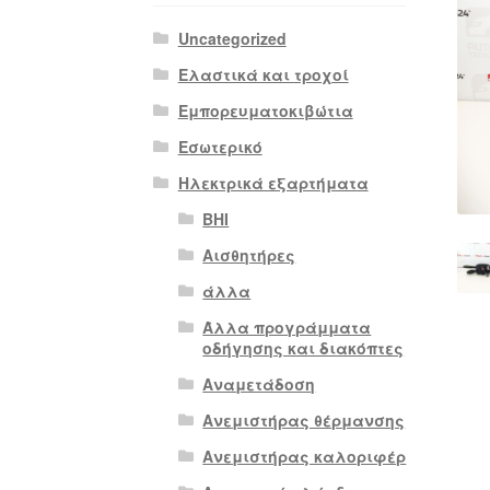
Uncategorized
Ελαστικά και τροχοί
Εμπορευματοκιβώτια
Εσωτερικό
Ηλεκτρικά εξαρτήματα
BHI
Αισθητήρες
άλλα
Άλλα προγράμματα
οδήγησης και διακόπτες
Αναμετάδοση
Ανεμιστήρας θέρμανσης
Ανεμιστήρας καλοριφέρ