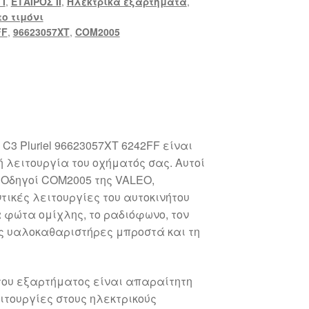
 Ι
,
ΕΤΑΙΡΟΣ II
,
Ηλεκτρικά εξαρτήματα
,
το τιμόνι
FF
,
96623057XT
,
COM2005
 C3 Pluriel 96623057XT 6242FF είναι
ή λειτουργία του οχήματός σας. Αυτοί
ς Οδηγοί COM2005 της VALEO,
τικές λειτουργίες του αυτοκινήτου
α φώτα ομίχλης, το ραδιόφωνο, τον
υς υαλοκαθαριστήρες μπροστά και τη
του εξαρτήματος είναι απαραίτητη
ιτουργίες στους ηλεκτρικούς