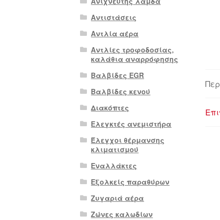
Ανιχνευτής λάμδα
Αντιστάσεις
Αντλία αέρα
Αντλίες τροφοδοσίας,
καλάθια αναρρόφησης
Βαλβίδες EGR
Περ
Βαλβίδες κενού
Διακόπτες
Επι
Ελεγκτές ανεμιστήρα
Έλεγχοι θέρμανσης
κλιματισμού
Εναλλάκτες
Εξολκείς παραθύρων
Ζυγαριά αέρα
Ζώνες καλωδίων