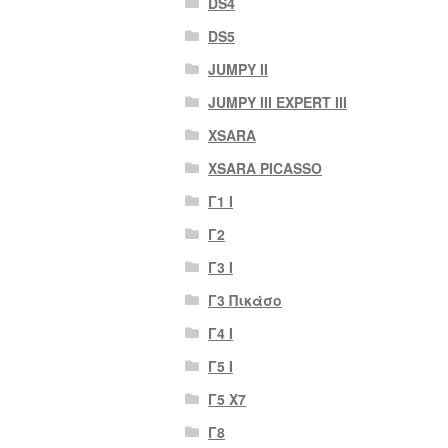
DS4
DS5
JUMPY II
JUMPY III EXPERT III
XSARA
XSARA PICASSO
Γ1 Ι
Γ2
Γ3 Ι
Γ3 Πικάσο
Γ4 Ι
Γ5 Ι
Γ5 Χ7
Γ8