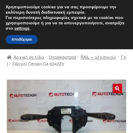
ΑΠΟΣΤΟΛΗ από 7 EUR
Χρησιμοποιούμε cookies για να σας προσφέρουμε την
καλύτερη δυνατή διαδικτυακή εμπειρία.
Δευτέρα-Παρ. 9 π.μ. - 4 μ.μ.
800 848 1565
Για περισσότερες πληροφορίες σχετικά με τα cookies που
χρησιμοποιούμε ή για να τα απενεργοποιήσετε, ανατρέξτε
Απευθείας
Μετάβαση
στο
settings
.
Μενού
μετάβαση
σε
Αποδέχομαι
στην
περιεχόμενο
Αρχική
πλοήγηση
Αρχική σελίδα
Uncategorized
RAIL + αξεσουάρ
Γ4
Διαδικασία Παραπόνων
Ι
Οδηγοί Citroën C4 6242Z0
Επικοινωνία
Καροτσάκι
🔍
Μεταφορά
Ο λογαριασμός μου