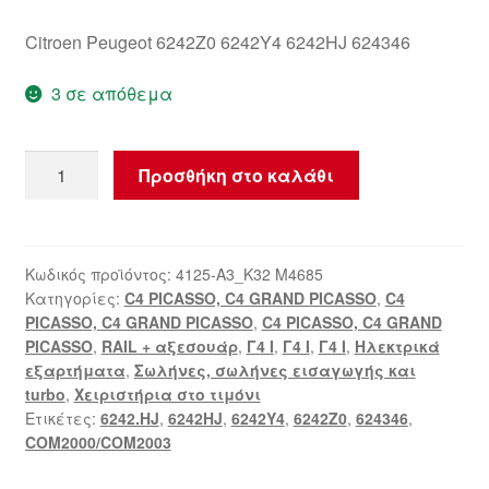
Citroen Peugeot 6242Z0 6242Y4 6242HJ 624346
3 σε απόθεμα
Οδηγοί
Προσθήκη στο καλάθι
Citroën
C4
6242Z0
ποσότητα
Κωδικός προϊόντος:
4125-A3_K32 M4685
Κατηγορίες:
C4 PICASSO, C4 GRAND PICASSO
,
C4
PICASSO, C4 GRAND PICASSO
,
C4 PICASSO, C4 GRAND
PICASSO
,
RAIL + αξεσουάρ
,
Γ4 Ι
,
Γ4 Ι
,
Γ4 Ι
,
Ηλεκτρικά
εξαρτήματα
,
Σωλήνες, σωλήνες εισαγωγής και
turbo
,
Χειριστήρια στο τιμόνι
Ετικέτες:
6242.HJ
,
6242HJ
,
6242Y4
,
6242Z0
,
624346
,
COM2000/COM2003