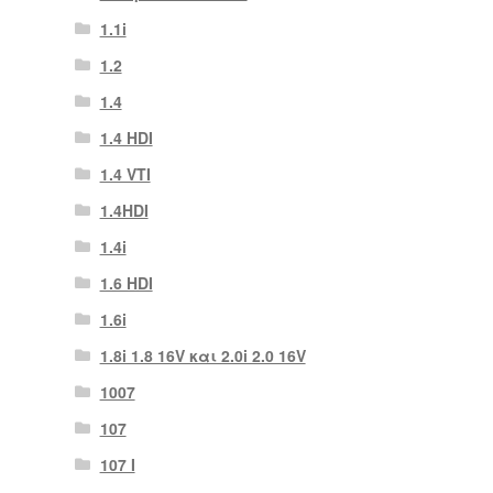
1.1i
1.2
1.4
1.4 HDI
1.4 VTI
1.4HDI
1.4i
1.6 HDI
1.6i
1.8i 1.8 16V και 2.0i 2.0 16V
1007
107
107 Ι