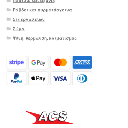
Πλαίσιο και άξονες
Ράβδοι και συρματόσχοινα
Σετ εργαλείων
Σώμα
Ψύξη, θέρμανση, κλιματισμός