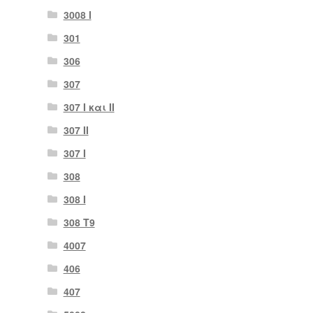
3008 Ι
301
306
307
307 I και II
307 II
307 Ι
308
308 Ι
308 Τ9
4007
406
407