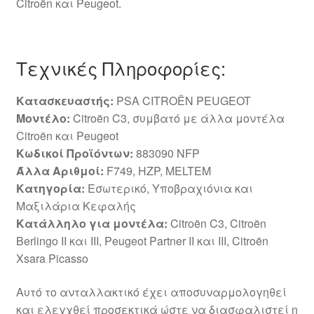
Citroën και Peugeot.
Τεχνικές Πληροφορίες:
Κατασκευαστής:
PSA CITROËN PEUGEOT
Μοντέλο:
Citroën C3, συμβατό με άλλα μοντέλα
Citroën και Peugeot
Κωδικοί Προϊόντων:
883090 NFP
Άλλα Αριθμοί:
F749, HZP, MELTEM
Κατηγορία:
Εσωτερικό, Υποβραχιόνια και
Μαξιλάρια Κεφαλής
Κατάλληλο για μοντέλα:
Citroën C3, Citroën
Berlingo II και III, Peugeot Partner II και III, Citroën
Xsara Picasso
Αυτό το ανταλλακτικό έχει αποσυναρμολογηθεί
και ελεγχθεί προσεκτικά ώστε να διασφαλιστεί η