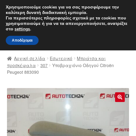
ΑΠΟΣΤΟΛΗ από 7 EUR
Χρησιμοποιούμε cookies για να σας προσφέρουμε την
καλύτερη δυνατή διαδικτυακή εμπειρία.
Δευτέρα-Παρ. 9 π.μ. - 4 μ.μ.
800 848 1565
Για περισσότερες πληροφορίες σχετικά με τα cookies που
χρησιμοποιούμε ή για να τα απενεργοποιήσετε, ανατρέξτε
Απευθείας
Μετάβαση
στο
settings
.
Μενού
μετάβαση
σε
Αποδέχομαι
στην
περιεχόμενο
Αρχική
πλοήγηση
Αρχική σελίδα
Εσωτερικό
Μπράτσα και
Διαδικασία Παραπόνων
προσκέφαλα
307
Υποβραχιόνιο Οδηγού Citroën
Peugeot 883090
Επικοινωνία
Καροτσάκι
🔍
Μεταφορά
Ο λογαριασμός μου