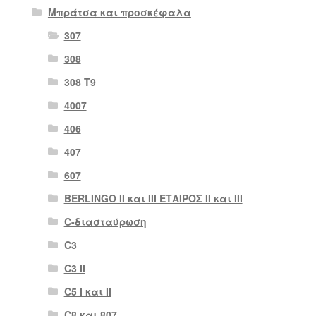
Μπράτσα και προσκέφαλα
307
308
308 Τ9
4007
406
407
607
BERLINGO II και III ΕΤΑΙΡΟΣ II και III
C-διασταύρωση
C3
C3 II
C5 I και II
C8 και 807