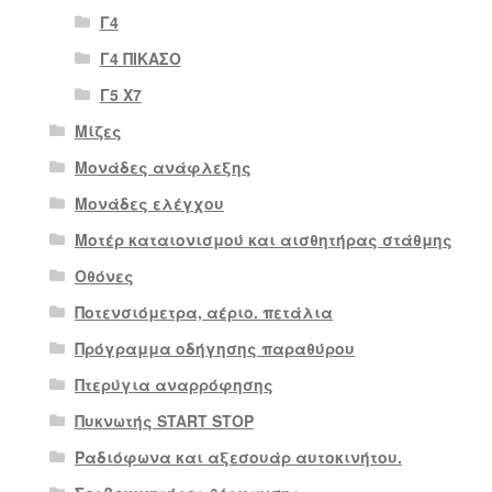
Γ4
Γ4 ΠΙΚΑΣΟ
Γ5 Χ7
Μίζες
Μονάδες ανάφλεξης
Μονάδες ελέγχου
Μοτέρ καταιονισμού και αισθητήρας στάθμης
Οθόνες
Ποτενσιόμετρα, αέριο. πετάλια
Πρόγραμμα οδήγησης παραθύρου
Πτερύγια αναρρόφησης
Πυκνωτής START STOP
Ραδιόφωνα και αξεσουάρ αυτοκινήτου.