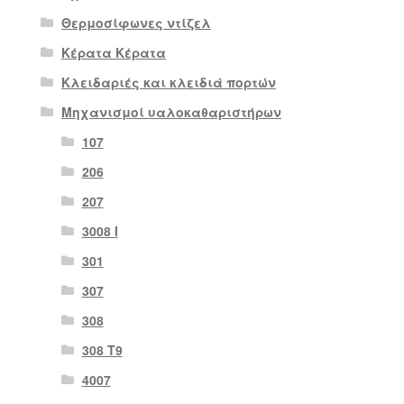
Θερμοσίφωνες ντίζελ
Κέρατα Κέρατα
Κλειδαριές και κλειδιά πορτών
Μηχανισμοί υαλοκαθαριστήρων
107
206
207
3008 Ι
301
307
308
308 Τ9
4007