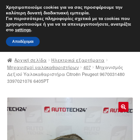
ΑΠΟΣΤΟΛΗ από 7 EUR
Χρησιμοποιούμε cookies για να σας προσφέρουμε την
καλύτερη δυνατή διαδικτυακή εμπειρία.
Δευτέρα-Παρ. 9 π.μ. - 4 μ.μ.
800 848 1565
Για περισσότερες πληροφορίες σχετικά με τα cookies που
χρησιμοποιούμε ή για να τα απενεργοποιήσετε, ανατρέξτε
Απευθείας
Μετάβαση
στο
settings
.
Μενού
μετάβαση
σε
Αποδέχομαι
στην
περιεχόμενο
Αρχική
πλοήγηση
Αρχική σελίδα
Ηλεκτρικά εξαρτήματα
Διαδικασία Παραπόνων
Μηχανισμοί υαλοκαθαριστήρων
407
Μηχανισμός
Δεξιού Υαλοκαθαριστήρα Citroën Peugeot 9670031480
3397021076 6405PT
Επικοινωνία
Καροτσάκι
Μεταφορά
🔍
Ο λογαριασμός μου