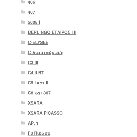
406
407
5008 Ι
BERLINGO ΕΤΑΙΡΟΣ I II
C-ELYSÉE
C-διασταύρωση
C3 III
C4 II B7
C5 I και II
C8 και 807
XSARA
XSARA PICASSO
ΑΡ. 1
Γ3 Πικάσο