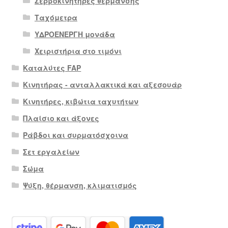
Σερβοκινητήρες θέρμανσης
Ταχόμετρα
ΥΔΡΟΕΝΕΡΓΗ μονάδα
Χειριστήρια στο τιμόνι
Καταλύτες FAP
Κινητήρας - ανταλλακτικά και αξεσουάρ
Κινητήρες, κιβώτια ταχυτήτων
Πλαίσιο και άξονες
Ράβδοι και συρματόσχοινα
Σετ εργαλείων
Σώμα
Ψύξη, θέρμανση, κλιματισμός