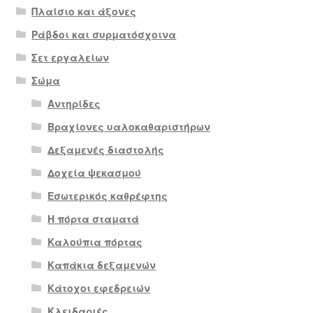
Πλαίσιο και άξονες
Ράβδοι και συρματόσχοινα
Σετ εργαλείων
Σώμα
Αντηρίδες
Βραχίονες υαλοκαθαριστήρων
Δεξαμενές διαστολής
Δοχεία ψεκασμού
Εσωτερικός καθρέφτης
Η πόρτα σταματά
Καλούπια πόρτας
Καπάκια δεξαμενών
Κάτοχοι εφεδρειών
Κλειδαριές