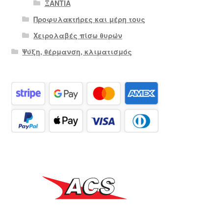
ΞΑΝΤΙΑ
Προφυλακτήρες και μέρη τους
Χειρολαβές πίσω θυρών
Ψύξη, θέρμανση, κλιματισμός