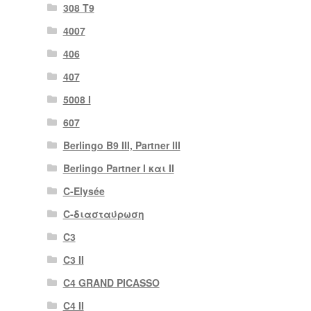
308 Τ9
4007
406
407
5008 Ι
607
Berlingo B9 III, Partner III
Berlingo Partner I και II
C-Elysée
C-διασταύρωση
C3
C3 II
C4 GRAND PICASSO
C4 II