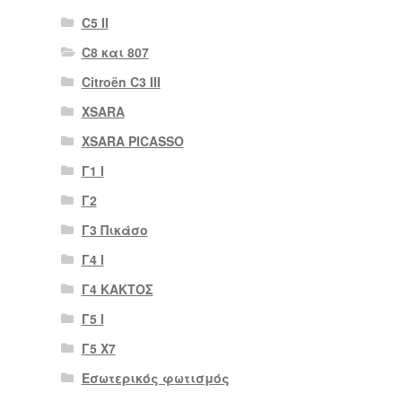
C5 II
C8 και 807
Citroën C3 III
XSARA
XSARA PICASSO
Γ1 Ι
Γ2
Γ3 Πικάσο
Γ4 Ι
Γ4 ΚΑΚΤΟΣ
Γ5 Ι
Γ5 Χ7
Εσωτερικός φωτισμός