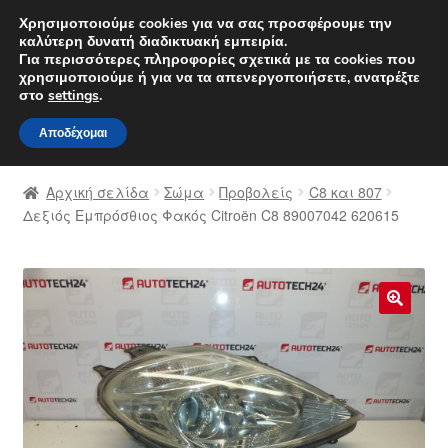
ΑΠΟΣΤΟΛΗ από 7 EUR
Χρησιμοποιούμε cookies για να σας προσφέρουμε την
καλύτερη δυνατή διαδικτυακή εμπειρία.
Δευτέρα-Παρ. 9 π.μ. - 4 μ.μ.
800 848 1565
Για περισσότερες πληροφορίες σχετικά με τα cookies που
χρησιμοποιούμε ή για να τα απενεργοποιήσετε, ανατρέξτε
Απευθείας
Μετάβαση
στο
settings
.
Μενού
μετάβαση
σε
Αποδέχομαι
στην
περιεχόμενο
Αρχική
πλοήγηση
Αρχική σελίδα
Σώμα
Προβολείς
C8 και 807
Διαδικασία Παραπόνων
Δεξιός Εμπρόσθιος Φακός Citroën C8 89007042 620615
Επικοινωνία
Καροτσάκι
🔍
Μεταφορά
Ο λογαριασμός μου