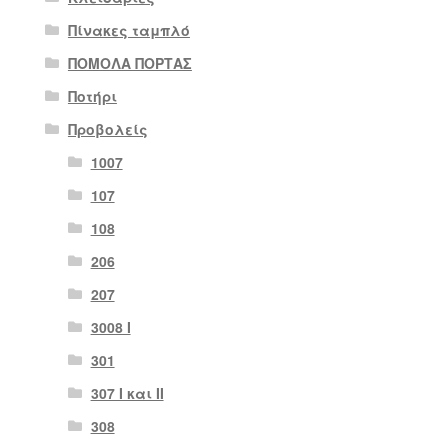
Πίνακες ταμπλό
ΠΟΜΟΛΑ ΠΟΡΤΑΣ
Ποτήρι
Προβολείς
1007
107
108
206
207
3008 Ι
301
307 I και II
308