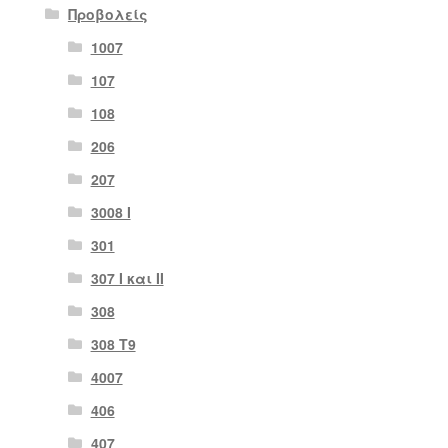
Προβολείς
1007
107
108
206
207
3008 Ι
301
307 I και II
308
308 Τ9
4007
406
407