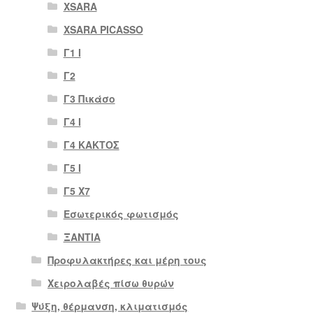
XSARA
XSARA PICASSO
Γ1 Ι
Γ2
Γ3 Πικάσο
Γ4 Ι
Γ4 ΚΑΚΤΟΣ
Γ5 Ι
Γ5 Χ7
Εσωτερικός φωτισμός
ΞΑΝΤΙΑ
Προφυλακτήρες και μέρη τους
Χειρολαβές πίσω θυρών
Ψύξη, θέρμανση, κλιματισμός