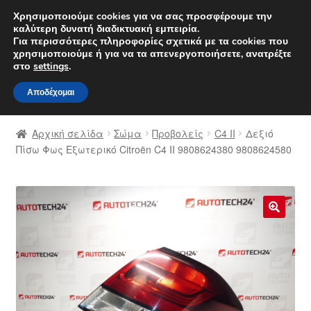
ΑΠΟΣΤΟΛΗ από 7 EUR
Χρησιμοποιούμε cookies για να σας προσφέρουμε την
καλύτερη δυνατή διαδικτυακή εμπειρία.
Δευτέρα-Παρ. 9 π.μ. - 4 μ.μ.
800 848 1565
Για περισσότερες πληροφορίες σχετικά με τα cookies που
χρησιμοποιούμε ή για να τα απενεργοποιήσετε, ανατρέξτε
Απευθείας
Μετάβαση
στο
settings
.
Μενού
μετάβαση
σε
Αποδέχομαι
στην
περιεχόμενο
Αρχική
πλοήγηση
Αρχική σελίδα
Σώμα
Προβολείς
C4 II
Δεξιό
Διαδικασία Παραπόνων
Πίσω Φως Εξωτερικό Citroën C4 II 9808624380 9808624580
Επικοινωνία
Καροτσάκι
🔍
Μεταφορά
Ο λογαριασμός μου