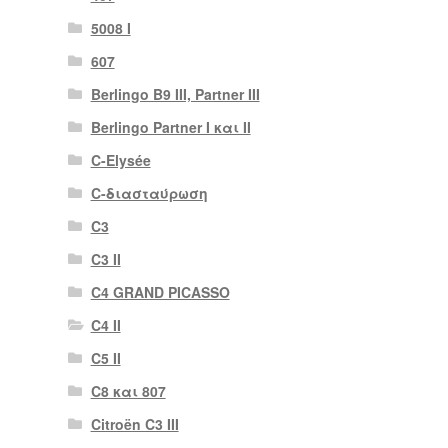
5008 Ι
607
Berlingo B9 III, Partner III
Berlingo Partner I και II
C-Elysée
C-διασταύρωση
C3
C3 II
C4 GRAND PICASSO
C4 II
C5 II
C8 και 807
Citroën C3 III