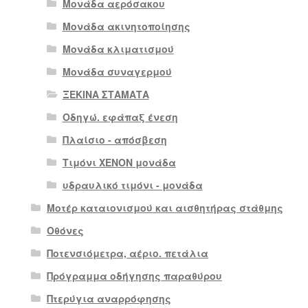
Μονάδα αερόσακου
Μονάδα ακινητοποίησης
Μονάδα κλιματισμού
Μονάδα συναγερμού
ΞΕΚΙΝΑ ΣΤΑΜΑΤΑ
Οδηγώ. εφάπαξ ένεση
Πλαίσιο - απόσβεση
Τιμόνι XENON μονάδα
υδραυλικό τιμόνι - μονάδα
Μοτέρ καταιονισμού και αισθητήρας στάθμης
Οθόνες
Ποτενσιόμετρα, αέριο. πετάλια
Πρόγραμμα οδήγησης παραθύρου
Πτερύγια αναρρόφησης