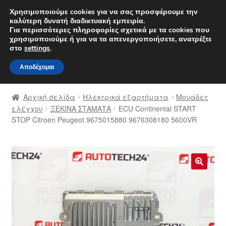
ΑΠΟΣΤΟΛΗ από 7 EUR
Χρησιμοποιούμε cookies για να σας προσφέρουμε την
καλύτερη δυνατή διαδικτυακή εμπειρία.
Δευτέρα-Παρ. 9 π.μ. - 4 μ.μ.
800 848 1565
Για περισσότερες πληροφορίες σχετικά με τα cookies που
χρησιμοποιούμε ή για να τα απενεργοποιήσετε, ανατρέξτε
Απευθείας
Μετάβαση
στο
settings
.
Μενού
μετάβαση
σε
Αποδέχομαι
στην
περιεχόμενο
Αρχική
πλοήγηση
Αρχική σελίδα
Ηλεκτρικά εξαρτήματα
Μονάδες
Διαδικασία Παραπόνων
ελέγχου
ΞΕΚΙΝΑ ΣΤΑΜΑΤΑ
ECU Continental START
STOP Citroen Peugeot 9675015880 9676308180 5600VR
Επικοινωνία
Καροτσάκι
🔍
Μεταφορά
Ο λογαριασμός μου