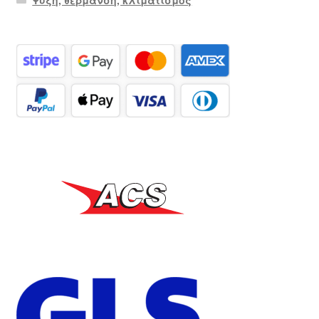
Ψύξη, θέρμανση, κλιματισμός