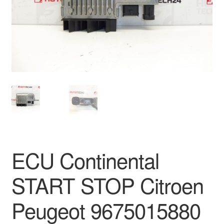
Ολοκλήρωση αγοράς
Οροι και Προϋποθέσεις
Παγκόσμια αποστολή
Παράπονα
πληρωμές
Πολιτική Απορρήτου
ECU Continental
Σχετικά με εμάς
START STOP Citroen
Peugeot 9675015880