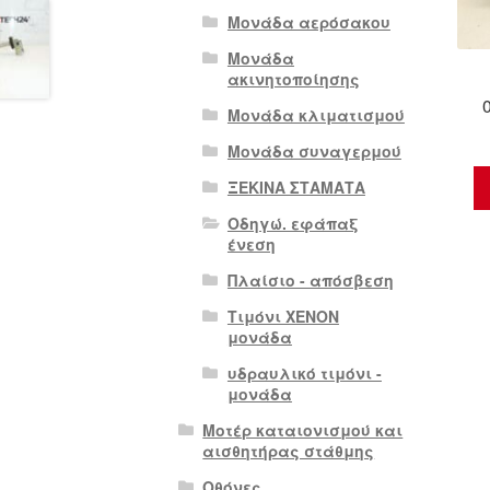
Μονάδα αερόσακου
Μονάδα
ακινητοποίησης
Μονάδα κλιματισμού
Μονάδα συναγερμού
ΞΕΚΙΝΑ ΣΤΑΜΑΤΑ
Οδηγώ. εφάπαξ
ένεση
Πλαίσιο - απόσβεση
Τιμόνι XENON
μονάδα
υδραυλικό τιμόνι -
μονάδα
Μοτέρ καταιονισμού και
αισθητήρας στάθμης
Οθόνες