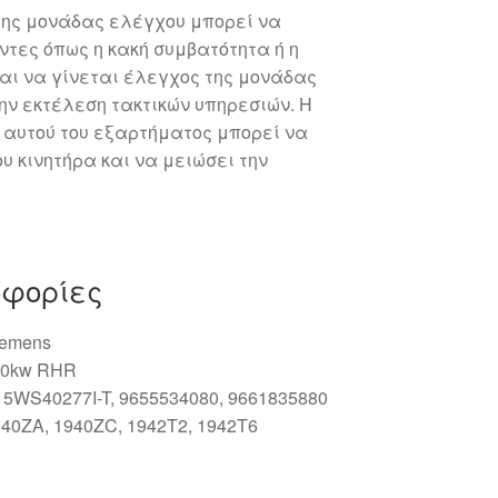
της μονάδας ελέγχου μπορεί να
τες όπως η κακή συμβατότητα ή η
αι να γίνεται έλεγχος της μονάδας
την εκτέλεση τακτικών υπηρεσιών. Η
 αυτού του εξαρτήματος μπορεί να
υ κινητήρα και να μειώσει την
οφορίες
iemens
100kw RHR
 5WS40277I-T, 9655534080, 9661835880
40ZA, 1940ZC, 1942T2, 1942T6