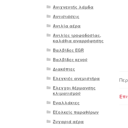
Ανιχνευτής λάμδα
Αντιστάσεις
Αντλία αέρα
Αντλίες τροφοδοσίας,
καλάθια αναρρόφησης
Βαλβίδες EGR
Βαλβίδες κενού
Διακόπτες
Ελεγκτές ανεμιστήρα
Περ
Έλεγχοι θέρμανσης
κλιματισμού
Επι
Εναλλάκτες
Εξολκείς παραθύρων
Ζυγαριά αέρα