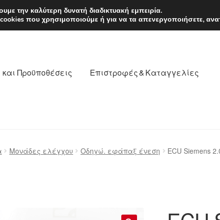
EUR
Δευτέρα-Παρ. 9
υμε την καλύτερη δυνατή διαδικτυακή εμπειρία.
 cookies που χρησιμοποιούμε ή για να τα απενεργοποιήσετε, ανα
 και Προϋποθέσεις
Επιστροφές & Καταγγελίες
νωνία
Καροτσάκι
Μεταφορά
Ο λογαριασμός μου
α
Μονάδες ελέγχου
Οδηγώ. εφάπαξ ένεση
ECU Siemens 2.
θέσεις
Παγκόσμια αποστολή
Παράπονα
πληρωμές