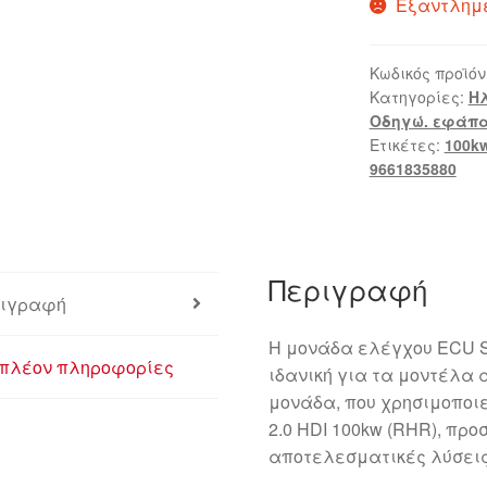
Εξαντλημ
Κωδικός προϊόν
Κατηγορίες:
Η
Οδηγώ. εφάπα
Ετικέτες:
100k
9661835880
Περιγραφή
ιγραφή
Η μονάδα ελέγχου ECU Si
πλέον πληροφορίες
ιδανική για τα μοντέλα α
μονάδα, που χρησιμοποιε
2.0 HDI 100kw (RHR), πρ
αποτελεσματικές λύσεις 