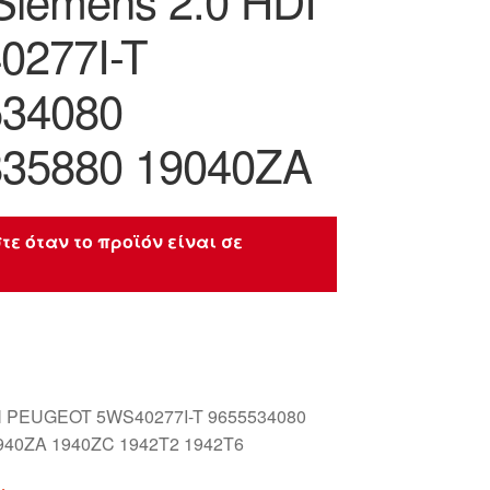
iemens 2.0 HDI
0277I-T
534080
835880 19040ZA
τε όταν το προϊόν είναι σε
 PEUGEOT 5WS40277I-T 9655534080
940ZA 1940ZC 1942T2 1942T6