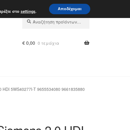
 π.μ. - 4 μ.μ.
800 848 1565
Αποδέχομαι
τρέξτε στο
settings
.
Αναζήτηση
Αναζήτηση
για:
€
0,00
0 τεμάχια
0 HDI 5WS40277I-T 9655534080 9661835880