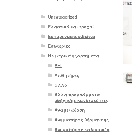
Uncategorized
Ελαστικά και τροχοί
Εμπορευματοκιβώτια
Εσωτερικό
Ηλεκτρικά εξαρτήματα
BHI
Αισθητήρες
άλλα
Άλλα προγράμματα
οδήγησης και διακόπτες
Αναμετάδοση
Ανεμιστήρας θέρμανσης
Ανεμιστήρας καλοριφέρ