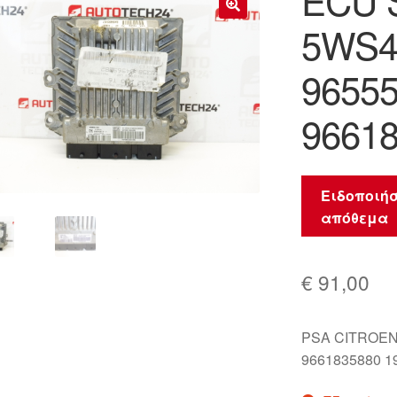
ECU S
5WS4
🔍
9655
9661
Ειδοποιήσ
απόθεμα
€
91,00
PSA CITROEN
9661835880 1