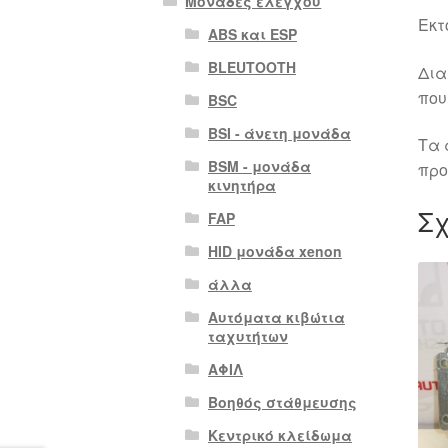
Μονάδες ελέγχου
Εκτ
ABS και ESP
BLEUTOOTH
Δια
που
BSC
BSI - άνετη μονάδα
Τα 
BSM - μονάδα
προ
κινητήρα
Σχ
FAP
HID μονάδα xenon
άλλα
Αυτόματα κιβώτια
ταχυτήτων
ΑΦΙΛ
Βοηθός στάθμευσης
Κεντρικό κλείδωμα