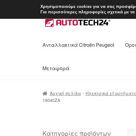
ΑΠΟΣΤΟΛΗ από 7 
Χρησιμοποιούμε cookies για να σας προσφέρο
Για περισσότερες πληροφορίες σχετικά με τα
Απευθείας
Μετάβαση
μετάβαση
σε
στην
περιεχόμενο
πλοήγηση
Ανταλλακτικά Citroën Peugeot
Οροι
Μεταφορά
Αρχική
Διαδικασία Παραπόνων
Επικοι
Αρχική σελίδα
Ηλεκτρικά εξαρτήματ
19040ZA
Ολοκλήρωση αγοράς
Οροι και Προϋπο
Πολιτική Απορρήτου
Σχετικά με εμάς
Κατηγορίες προϊόντων