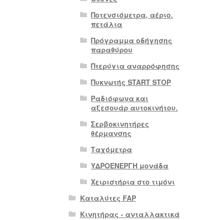
Ποτενσιόμετρα, αέριο.
πετάλια
Πρόγραμμα οδήγησης
παραθύρου
Πτερύγια αναρρόφησης
Πυκνωτής START STOP
Ραδιόφωνα και
αξεσουάρ αυτοκινήτου.
Σερβοκινητήρες
θέρμανσης
Ταχόμετρα
ΥΔΡΟΕΝΕΡΓΗ μονάδα
Χειριστήρια στο τιμόνι
Καταλύτες FAP
Κινητήρας - ανταλλακτικά