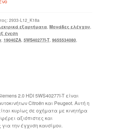
ένο
τος:
2933-L12_K18a
λεκτρικά εξαρτήματα
,
Μονάδες ελέγχου
,
ξ ένεση
w
,
19040ZA
,
5WS40277I-T
,
9655534080
,
emens 2.0 HDI 5WS40277I-T είναι
υτοκινήτων Citroën και Peugeot. Αυτή η
ίται κυρίως σε οχήματα με κινητήρα
οσφέρει αξιόπιστες και
για την έγχυση καυσίμου.