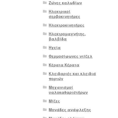
Ζώνες καλωδίων
Ηλεκτρικοί
σερβοκινητήρες
Ηλεκτροκινητήρες
Ηλεκτρομαγνήτης.
βαλβίδα
Ηχεία
Θερμοσίφωνες ντίζελ
Κέρατα Κέρατα
Κλειδαριές και κλειδιά
πορτών
Μηχανισμοί
υαλοκαθαριστήρων
Μίζες
Μονάδες ανάφλεξης