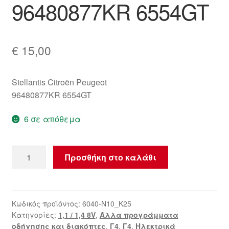
96480877KR 6554GT
€
15,00
Stellantis Citroën Peugeot
96480877KR 6554GT
6 σε απόθεμα
Διακόπτης
Προσθήκη στο καλάθι
φώτων
έκτακτης
ανάγκης
Citroën
Κωδικός προϊόντος:
6040-N10_K25
Κατηγορίες:
1,1 / 1,4 8V
,
Άλλα προγράμματα
C4
οδήγησης και διακόπτες
,
Γ4
,
Γ4
,
Ηλεκτρικά
96480877KR