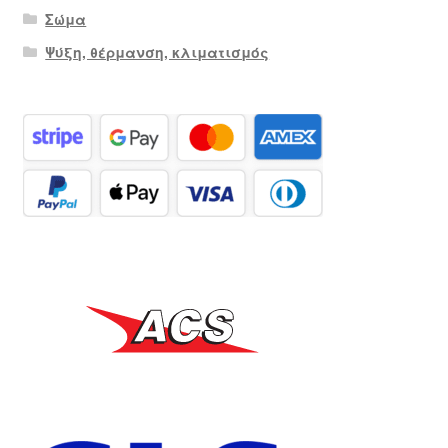
Σώμα
Ψύξη, θέρμανση, κλιματισμός