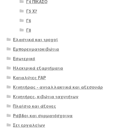
Γ4 ΠΙΚΑΣΟ
Γ5 Χ7
Γ6
Γ8
Ελαστικά και τροχοί
Εμπορευματοκιβώτια
Εσωτερικό
Ηλεκτρικά εξαρτήματα
Καταλύτες FAP
Κινητήρας - ανταλλακτικά και αξεσουάρ
Κινητήρες, κιβώτια ταχυτήτων
Πλαίσιο και άξονες
Ράβδοι και συρματόσχοινα
Σετ εργαλείων