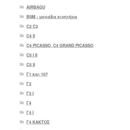
AIRBAGU
BSM - μονάδα κινητήρα
C2 C3
C4 II
C4 PICASSO, C4 GRAND PICASSO
C5 I II
C5 II
Γ1 και 107
Γ2
Γ3 Ι
Γ4
Γ4 Ι
Γ4 ΚΑΚΤΟΣ