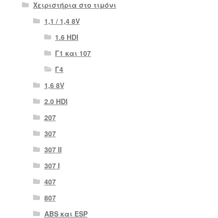
Χειριστήρια στο τιμόνι
1,1 / 1,4 8V
1.6 HDI
Γ1 και 107
Γ4
1,6 8V
2.0 HDI
207
307
307 II
307 Ι
407
807
ABS και ESP