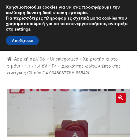
ΑΠΟΣΤΟΛΗ από 7 EUR
Χρησιμοποιούμε cookies για να σας προσφέρουμε την
καλύτερη δυνατή διαδικτυακή εμπειρία.
Δευτέρα-Παρ. 9 π.μ. - 4 μ.μ.
800 848 1565
Για περισσότερες πληροφορίες σχετικά με τα cookies που
χρησιμοποιούμε ή για να τα απενεργοποιήσετε, ανατρέξτε
Απευθείας
Μετάβαση
στο
settings
.
Μενού
μετάβαση
σε
Αποδέχομαι
στην
περιεχόμενο
Αρχική
πλοήγηση
Αρχική σελίδα
Uncategorized
Χειριστήρια στο
Διαδικασία Παραπόνων
τιμόνι
1,1 / 1,4 8V
Γ4
Διακόπτης φώτων έκτακτης
ανάγκης Citroën C4 96480877KR 6554GT
Επικοινωνία
Καροτσάκι
🔍
Μεταφορά
Ο λογαριασμός μου