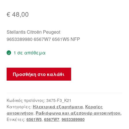
€
48,00
Stellantis Citroën Peugeot
9653389980 6567W7 6561W5 NFP
1 σε απόθεμα
Κεραία
Προσθήκη στο καλάθι
Citroën
C2
C3
9653389980
Κωδικός προϊόντος:
3475-F3_K21
Κατηγορίες:
Ηλεκτρικά εξαρτήματα
,
Κεραίες
6567W7
αυτοκινήτου
,
Ραδιόφωνα και αξεσουάρ αυτοκινήτου.
ποσότητα
Ετικέτες:
6561W5
,
6567W7
,
9653389980