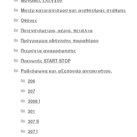
Μοτέρ καταιονισμού και αισθητήρας στάθμης
Οθόνες
Ποτενσιόμετρα, αέριο. πετάλια
Πρόγραμμα οδήγησης παραθύρου
Πτερύγια αναρρόφησης
Πυκνωτής START STOP
Ραδιόφωνα και αξεσουάρ αυτοκινήτου.
206
207
3008 Ι
301
307 II
307 Ι