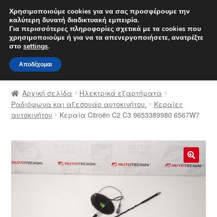
ΑΠΟΣΤΟΛΗ από 7 EUR
Χρησιμοποιούμε cookies για να σας προσφέρουμε την
καλύτερη δυνατή διαδικτυακή εμπειρία.
Δευτέρα-Παρ. 9 π.μ. - 4 μ.μ.
800 848 1565
Για περισσότερες πληροφορίες σχετικά με τα cookies που
χρησιμοποιούμε ή για να τα απενεργοποιήσετε, ανατρέξτε
Απευθείας
Μετάβαση
στο
settings
.
Μενού
μετάβαση
σε
Αποδέχομαι
στην
περιεχόμενο
Αρχική
πλοήγηση
Αρχική σελίδα
Ηλεκτρικά εξαρτήματα
Διαδικασία Παραπόνων
Ραδιόφωνα και αξεσουάρ αυτοκινήτου.
Κεραίες
αυτοκινήτου
Κεραία Citroën C2 C3 9653389980 6567W7
Επικοινωνία
Καροτσάκι
🔍
Μεταφορά
Ο λογαριασμός μου