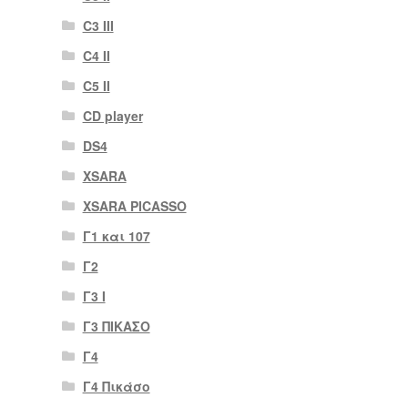
C3 III
C4 II
C5 II
CD player
DS4
XSARA
XSARA PICASSO
Γ1 και 107
Γ2
Γ3 Ι
Γ3 ΠΙΚΑΣΟ
Γ4
Γ4 Πικάσο