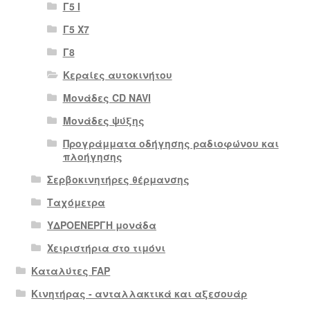
Γ5 Ι
Γ5 Χ7
Γ8
Κεραίες αυτοκινήτου
Μονάδες CD NAVI
Μονάδες ψύξης
Προγράμματα οδήγησης ραδιοφώνου και
πλοήγησης
Σερβοκινητήρες θέρμανσης
Ταχόμετρα
ΥΔΡΟΕΝΕΡΓΗ μονάδα
Χειριστήρια στο τιμόνι
Καταλύτες FAP
Κινητήρας - ανταλλακτικά και αξεσουάρ