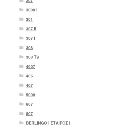
207
3008 Ι
301
307 II
307 Ι
308
308 Τ9
4007
406
407
5008
607
807
BERLINGO I ΕΤΑΙΡΟΣ Ι