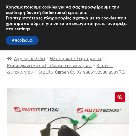
ΑΠΟΣΤΟΛΗ από 7 EUR
Χρησιμοποιούμε cookies για να σας προσφέρουμε την
καλύτερη δυνατή διαδικτυακή εμπειρία.
Δευτέρα-Παρ. 9 π.μ. - 4 μ.μ.
800 848 1565
Για περισσότερες πληροφορίες σχετικά με τα cookies που
χρησιμοποιούμε ή για να τα απενεργοποιήσετε, ανατρέξτε
Απευθείας
Μετάβαση
στο
settings
.
Μενού
μετάβαση
σε
Αποδέχομαι
στην
περιεχόμενο
Αρχική
πλοήγηση
Αρχική σελίδα
Ηλεκτρικά εξαρτήματα
Διαδικασία Παραπόνων
Ραδιόφωνα και αξεσουάρ αυτοκινήτου.
Κεραίες
αυτοκινήτου
Κεραία Citroën C5 X7 9665130380 6561RG
Επικοινωνία
Καροτσάκι
🔍
Μεταφορά
Ο λογαριασμός μου