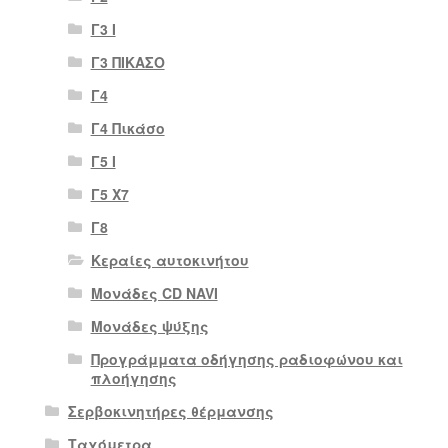
Γ3 Ι
Γ3 ΠΙΚΑΣΟ
Γ4
Γ4 Πικάσο
Γ5 Ι
Γ5 Χ7
Γ8
Κεραίες αυτοκινήτου
Μονάδες CD NAVI
Μονάδες ψύξης
Προγράμματα οδήγησης ραδιοφώνου και
πλοήγησης
Σερβοκινητήρες θέρμανσης
Ταχόμετρα