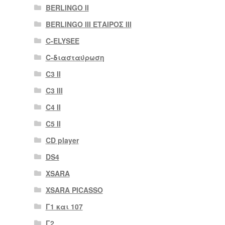
BERLINGO II
BERLINGO III ΕΤΑΙΡΟΣ III
C-ELYSEE
C-διασταύρωση
C3 II
C3 III
C4 II
C5 II
CD player
DS4
XSARA
XSARA PICASSO
Γ1 και 107
Γ2