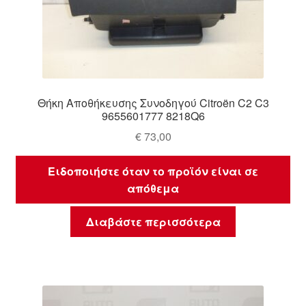
Θήκη Αποθήκευσης Συνοδηγού Citroën C2 C3
9655601777 8218Q6
€
73,00
Ειδοποιήστε όταν το προϊόν είναι σε
απόθεμα
Διαβάστε περισσότερα