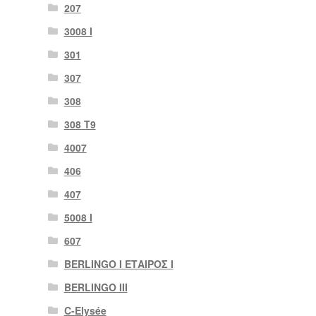
207
3008 Ι
301
307
308
308 Τ9
4007
406
407
5008 Ι
607
BERLINGO I ΕΤΑΙΡΟΣ Ι
BERLINGO III
C-Elysée