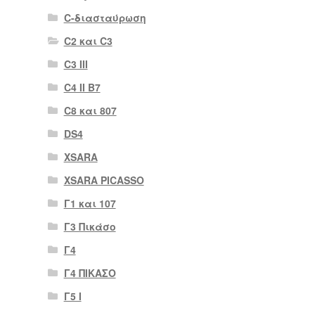
C-διασταύρωση
C2 και C3
C3 III
C4 II B7
C8 και 807
DS4
XSARA
XSARA PICASSO
Γ1 και 107
Γ3 Πικάσο
Γ4
Γ4 ΠΙΚΑΣΟ
Γ5 Ι