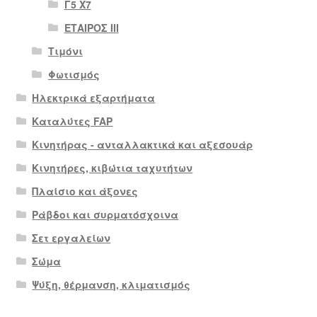
Γ5 Χ7
ΕΤΑΙΡΟΣ III
Τιμόνι
Φωτισμός
Ηλεκτρικά εξαρτήματα
Καταλύτες FAP
Κινητήρας - ανταλλακτικά και αξεσουάρ
Κινητήρες, κιβώτια ταχυτήτων
Πλαίσιο και άξονες
Ράβδοι και συρματόσχοινα
Σετ εργαλείων
Σώμα
Ψύξη, θέρμανση, κλιματισμός