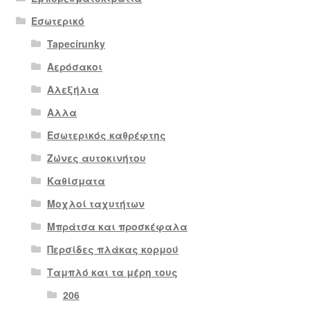
Εσωτερικό
Tapecírunky
Αερόσακοι
Αλεξήλια
Αλλα
Εσωτερικός καθρέφτης
Ζώνες αυτοκινήτου
Καθίσματα
Μοχλοί ταχυτήτων
Μπράτσα και προσκέφαλα
Περσίδες πλάκας κορμού
Ταμπλό και τα μέρη τους
206