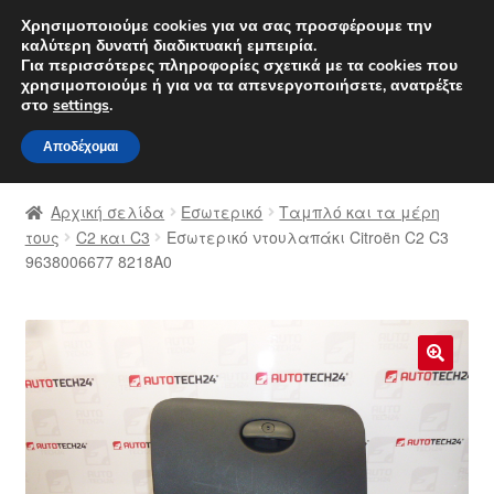
ΑΠΟΣΤΟΛΗ από 7 EUR
Χρησιμοποιούμε cookies για να σας προσφέρουμε την
καλύτερη δυνατή διαδικτυακή εμπειρία.
Δευτέρα-Παρ. 9 π.μ. - 4 μ.μ.
800 848 1565
Για περισσότερες πληροφορίες σχετικά με τα cookies που
χρησιμοποιούμε ή για να τα απενεργοποιήσετε, ανατρέξτε
Απευθείας
Μετάβαση
στο
settings
.
Μενού
μετάβαση
σε
Αποδέχομαι
στην
περιεχόμενο
Αρχική
πλοήγηση
Αρχική σελίδα
Εσωτερικό
Ταμπλό και τα μέρη
Διαδικασία Παραπόνων
τους
C2 και C3
Εσωτερικό ντουλαπάκι Citroën C2 C3
9638006677 8218A0
Επικοινωνία
Καροτσάκι
🔍
Μεταφορά
Ο λογαριασμός μου