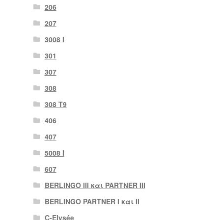
206
207
3008 Ι
301
307
308
308 Τ9
406
407
5008 Ι
607
BERLINGO III και PARTNER III
BERLINGO PARTNER I και II
C-Elysée