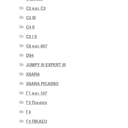
C2 και C3
C3 III
C4 II
C5 I II
C8 και 807
DS4
JUMPY III EXPERT III
XSARA
XSARA PICASSO
Γ1 και 107
Γ3 Πικάσο
Γ4
Γ4 ΠΙΚΑΣΟ