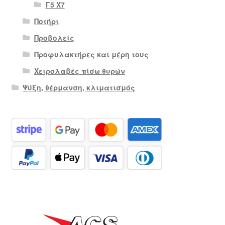
Γ5 Χ7
Ποτήρι
Προβολείς
Προφυλακτήρες και μέρη τους
Χειρολαβές πίσω θυρών
Ψύξη, θέρμανση, κλιματισμός