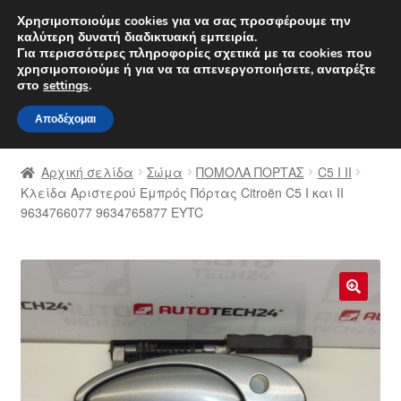
ΑΠΟΣΤΟΛΗ από 7 EUR
Χρησιμοποιούμε cookies για να σας προσφέρουμε την
καλύτερη δυνατή διαδικτυακή εμπειρία.
Δευτέρα-Παρ. 9 π.μ. - 4 μ.μ.
800 848 1565
Για περισσότερες πληροφορίες σχετικά με τα cookies που
χρησιμοποιούμε ή για να τα απενεργοποιήσετε, ανατρέξτε
Απευθείας
Μετάβαση
στο
settings
.
Μενού
μετάβαση
σε
Αποδέχομαι
στην
περιεχόμενο
Αρχική
πλοήγηση
Αρχική σελίδα
Σώμα
ΠΟΜΟΛΑ ΠΟΡΤΑΣ
C5 I II
Διαδικασία Παραπόνων
Κλείδα Αριστερού Εμπρός Πόρτας Citroën C5 I και II
9634766077 9634765877 EYTC
Επικοινωνία
Καροτσάκι
🔍
Μεταφορά
Ο λογαριασμός μου