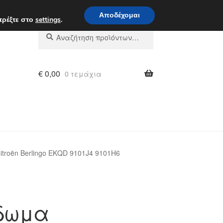
 π.μ. - 4 μ.μ.
800 848 1565
Αποδέχομαι
τρέξτε στο
settings
.
Αναζήτηση
Αναζήτηση
για:
€
0,00
0 τεμάχια
roën Berlingo EKQD 9101J4 9101H6
δωμα