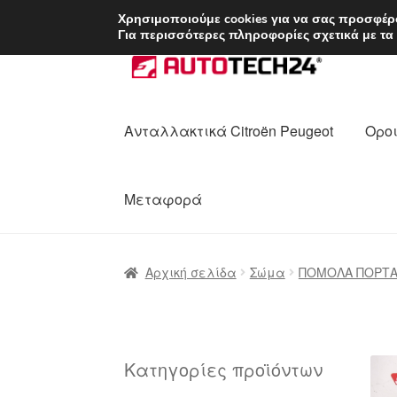
ΑΠΟΣΤΟΛΗ από 7 
Χρησιμοποιούμε cookies για να σας προσφέρο
Για περισσότερες πληροφορίες σχετικά με τα
Απευθείας
Μετάβαση
μετάβαση
σε
στην
περιεχόμενο
πλοήγηση
Ανταλλακτικά Citroën Peugeot
Οροι
Μεταφορά
Αρχική
Διαδικασία Παραπόνων
Επικοι
Αρχική σελίδα
Σώμα
ΠΟΜΟΛΑ ΠΟΡΤΑ
Ολοκλήρωση αγοράς
Οροι και Προϋπο
Πολιτική Απορρήτου
Σχετικά με εμάς
Κατηγορίες προϊόντων