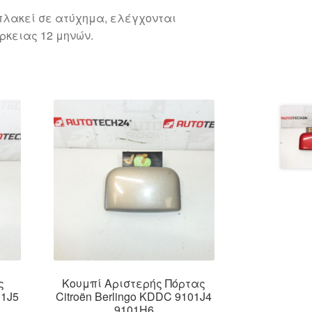
λακεί σε ατύχημα, ελέγχονται
ρκειας 12 μηνών.
ς
Κουμπί Αριστερής Πόρτας
01J5
Citroën Berlingo KDDC 9101J4
9101H6