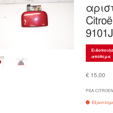
αρισ
🔍
Citro
9101J
Ειδοποιήσ
απόθεμα
€
15,00
PSA CITROEN
Εξαντλημ