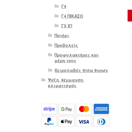
Γ4
Γ4 ΠΙΚΑΣΟ
Γ5 Χ7
Ποτήρι
Προβολείς
Προφυλακτήρες και
μέρη τους
Χειρολαβές πίσω θυρών
Ψύξη, θέρμανση,
κλιματισμός