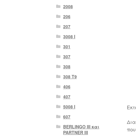
2008
206
207
3008 Ι
301
307
308
308 Τ9
406
407
5008 Ι
Εκτ
607
Δια
BERLINGO III και
που
PARTNER III