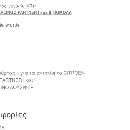
τος:
7398-K6_KR14
RLINGO PARTNER I και II
,
ΠΟΜΟΛΑ
H6
,
9101J4
πόρτας – για τα αυτοκίνητα CITROEN
ARTNER I και II
ΚΙΝΟ ΛΟΥΣΙΦΕΡ
οφορίες
SA