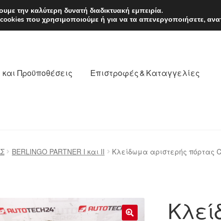
EUR
Δευτέρα-Παρ. 9
υμε την καλύτερη δυνατή διαδικτυακή εμπειρία.
 cookies που χρησιμοποιούμε ή για να τα απενεργοποιήσετε, ανα
 και Προϋποθέσεις
Επιστροφές & Καταγγελίες
νωνία
Καροτσάκι
Μεταφορά
Ο λογαριασμός μου
Σ
BERLINGO PARTNER I και II
Κλείδωμα αριστερής πόρτας Cit
θέσεις
Παγκόσμια αποστολή
Παράπονα
πληρωμές
Κλεί