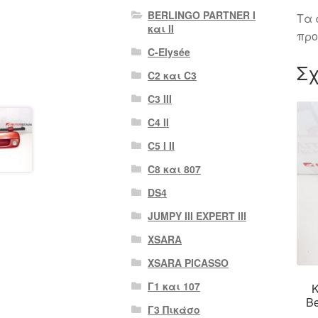
BERLINGO PARTNER I
Τα 
και II
προ
C-Elysée
Σχ
C2 και C3
C3 III
C4 II
C5 I II
C8 και 807
DS4
JUMPY III EXPERT III
XSARA
XSARA PICASSO
Γ1 και 107
Κ
Be
Γ3 Πικάσο