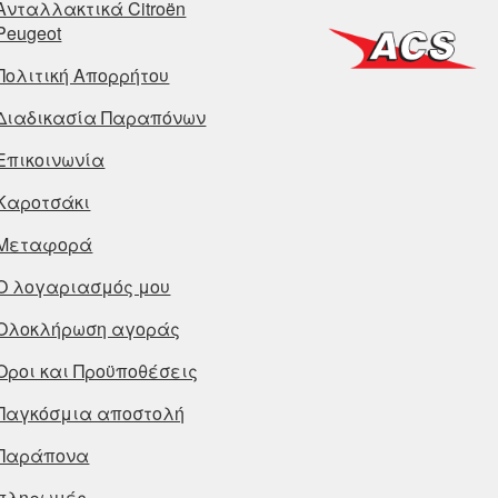
Ανταλλακτικά Citroën
Peugeot
Πολιτική Απορρήτου
Διαδικασία Παραπόνων
Επικοινωνία
Καροτσάκι
Μεταφορά
Ο λογαριασμός μου
Ολοκλήρωση αγοράς
Οροι και Προϋποθέσεις
Παγκόσμια αποστολή
Παράπονα
πληρωμές