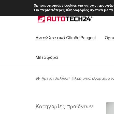
ΑΠΟΣΤΟΛΗ από 7 
Χρησιμοποιούμε cookies για να σας προσφέρο
Για περισσότερες πληροφορίες σχετικά με τα
Απευθείας
Μετάβαση
μετάβαση
σε
στην
περιεχόμενο
πλοήγηση
Ανταλλακτικά Citroën Peugeot
Οροι
Μεταφορά
Αρχική
Διαδικασία Παραπόνων
Επικοι
Αρχική σελίδα
Ηλεκτρικά εξαρτήματ
Ολοκλήρωση αγοράς
Οροι και Προϋπο
Πολιτική Απορρήτου
Σχετικά με εμάς
Κατηγορίες προϊόντων