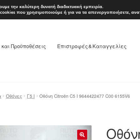
EUR
Δευτέρα-Παρ. 9
υμε την καλύτερη δυνατή διαδικτυακή εμπειρία.
 cookies που χρησιμοποιούμε ή για να τα απενεργοποιήσετε, ανα
 και Προϋποθέσεις
Επιστροφές & Καταγγελίες
νωνία
Καροτσάκι
Μεταφορά
Ο λογαριασμός μου
α
Οθόνες
Γ5 Ι
Οθόνη Citroën C5 I 9644422477 C00 6155V6
θέσεις
Παγκόσμια αποστολή
Παράπονα
πληρωμές
Οθόνη