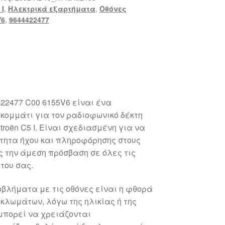
 Ι
,
Ηλεκτρικά εξαρτήματα
,
Οθόνες
V6
,
9644422477
4422477 C00 6155V6 είναι ένα
κομμάτι για τον ραδιοφωνικό δέκτη
troën C5 I. Είναι σχεδιασμένη για να
ότητα ήχου και πληροφόρησης στους
 την άμεση πρόσβαση σε όλες τις
του σας.
οβλήματα με τις οθόνες είναι η φθορά
υκλωμάτων, λόγω της ηλικίας ή της
 μπορεί να χρειάζονται