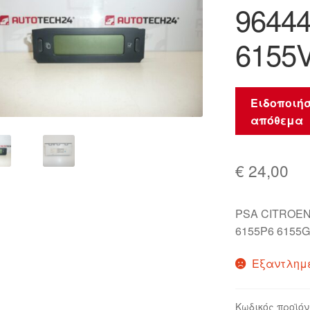
9644
🔍
6155
Ειδοποιήσ
απόθεμα
€
24,00
PSA CITROEN
6155P6 6155G
Εξαντλημ
Κωδικός προϊόν