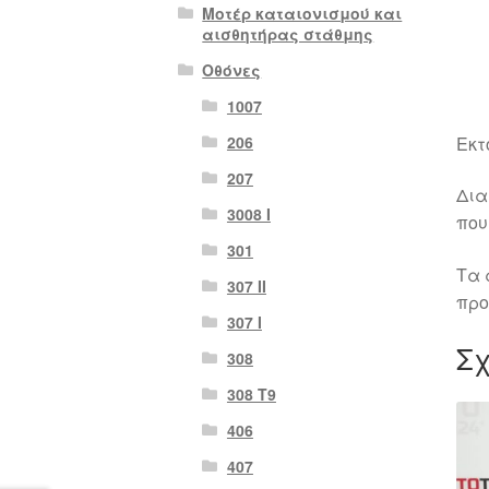
Μοτέρ καταιονισμού και
αισθητήρας στάθμης
Οθόνες
1007
Εκτ
206
207
Δια
3008 Ι
που
301
Τα 
307 II
προ
307 Ι
Σχ
308
308 Τ9
406
407