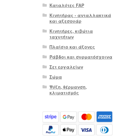
Καταλύτες FAP
Κινητήρας - ανταλλακτικά
και αξεσουάρ
Κινητήρες, κιβώτια
ταχυτήτων
Πλαίσιο και άξονες
Ράβδοι και συρματόσχοινα
Σετ εργαλείων
Σώμα
Ψύξη, θέρμανση,
κλιματισμός