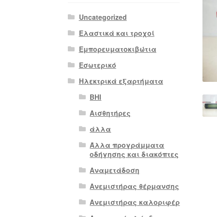
Uncategorized
Ελαστικά και τροχοί
Εμπορευματοκιβώτια
Εσωτερικό
Ηλεκτρικά εξαρτήματα
BHI
Αισθητήρες
άλλα
Άλλα προγράμματα
οδήγησης και διακόπτες
Αναμετάδοση
Ανεμιστήρας θέρμανσης
Ανεμιστήρας καλοριφέρ