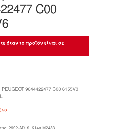
422477 C00
V6
τε όταν το προϊόν είναι σε
 PEUGEOT 9644422477 C00 6155V3
L
ένο
τος:
2992-AD19_K14a M2483