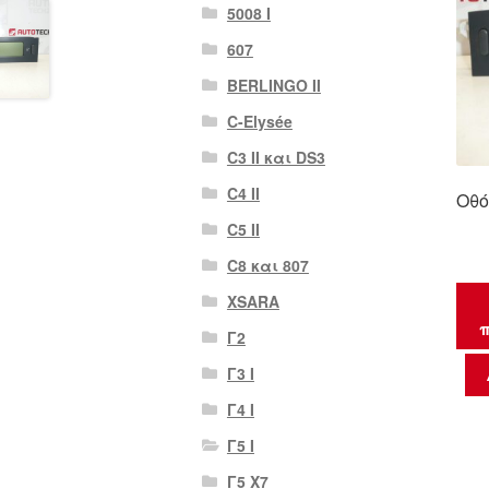
5008 Ι
607
BERLINGO II
C-Elysée
C3 II και DS3
C4 II
Οθό
C5 II
C8 και 807
XSARA
π
Γ2
Γ3 Ι
Γ4 Ι
Γ5 Ι
Γ5 Χ7