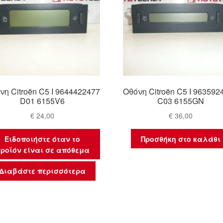
νη Citroën C5 I 9644422477
Οθόνη Citroën C5 I 963592
D01 6155V6
C03 6155GN
€
24,00
€
36,00
Ειδοποιήστε όταν το
Προσθήκη στο καλάθι
ροϊόν είναι σε απόθεμα
Διαβάστε περισσότερα