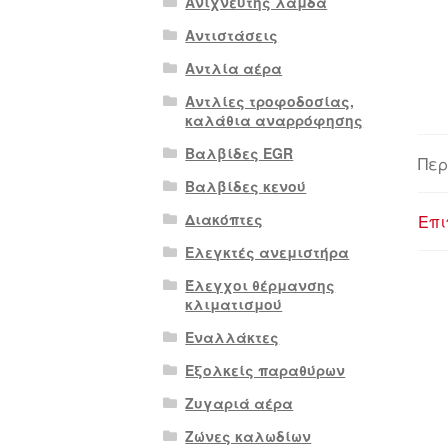
Ανιχνευτής λάμδα
Αντιστάσεις
Αντλία αέρα
Αντλίες τροφοδοσίας,
καλάθια αναρρόφησης
Βαλβίδες EGR
Περ
Βαλβίδες κενού
Διακόπτες
Επι
Ελεγκτές ανεμιστήρα
Έλεγχοι θέρμανσης
κλιματισμού
Εναλλάκτες
Εξολκείς παραθύρων
Ζυγαριά αέρα
Ζώνες καλωδίων