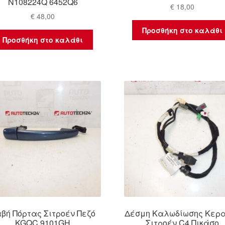
N108224Q 6452Q6
€
18,00
€
48,00
Προσθήκη στο καλάθι
Προσθήκη στο καλάθι
βή Πόρτας Σιτροέν Πεζό
Δέσμη Καλωδίωσης Κερ
KGQC 9101GH
Σιτροέν C4 Πικάσο