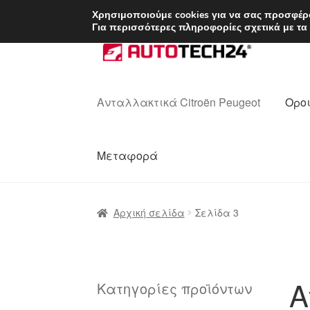
ΑΠΟΣΤΟΛΗ από 7 
Χρησιμοποιούμε cookies για να σας προσφέρο
Για περισσότερες πληροφορίες σχετικά με τα
Απευθείας
Μετάβαση
μετάβαση
σε
στην
περιεχόμενο
πλοήγηση
Ανταλλακτικά Citroën Peugeot
Οροι
Μεταφορά
Αρχική
Διαδικασία Παραπόνων
Επικοι
Αρχική σελίδα
Σελίδα 3
Ολοκλήρωση αγοράς
Οροι και Προϋπο
Πολιτική Απορρήτου
Σχετικά με εμάς
Α
Κατηγορίες προϊόντων