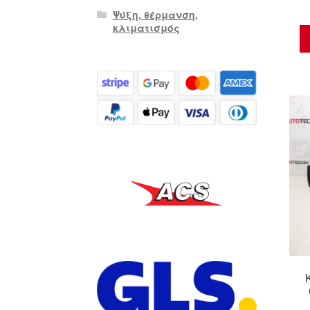
Ψύξη, θέρμανση,
κλιματισμός