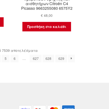
αισθητήρων Citroën C4
Picasso 9663255080 6575Y2
€
48,00
Προσθήκη στο καλάθι
Sorted
ό 7539 αποτελέσματα
by
5
6
…
627
628
629
latest