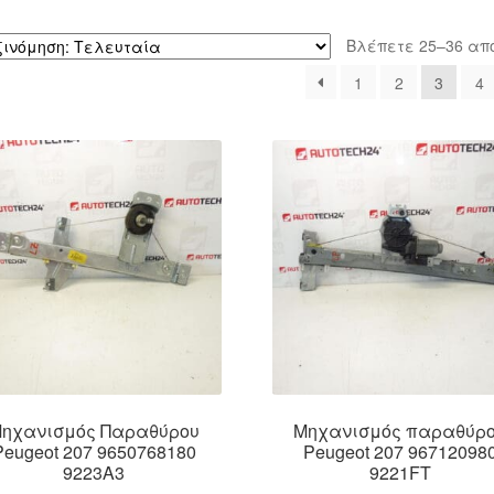
Βλέπετε 25–36 απ
1
2
3
4
ηχανισμός Παραθύρου
Μηχανισμός παραθύρ
Peugeot 207 9650768180
Peugeot 207 96712098
9223A3
9221FT