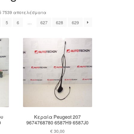
Sorted
ό 7539 αποτελέσματα
by
5
6
…
627
628
629
latest
ου
Κεραία Peugeot 207
0
9674768780 6587H9 6587J0
€
30,00