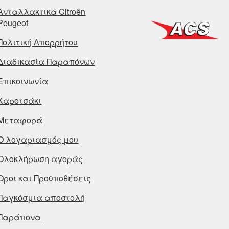
Ανταλλακτικά Citroën
Peugeot
Πολιτική Απορρήτου
Διαδικασία Παραπόνων
Επικοινωνία
Καροτσάκι
Μεταφορά
Ο λογαριασμός μου
Ολοκλήρωση αγοράς
Οροι και Προϋποθέσεις
Παγκόσμια αποστολή
Παράπονα