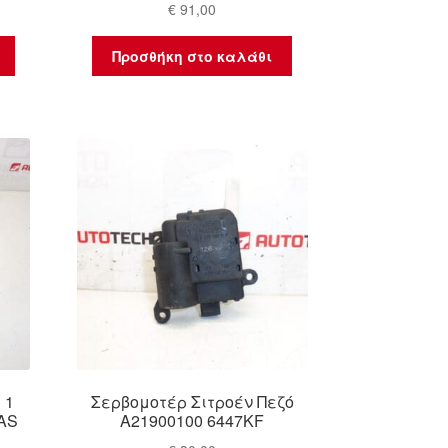
€
91,00
Προσθήκη στο καλάθι
 1
Σερβομοτέρ Σιτροέν Πεζό
2AS
A21900100 6447KF