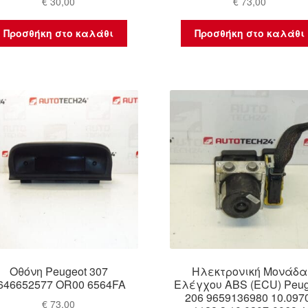
€
30,00
€
73,00
Προσθήκη στο καλάθι
Προσθήκη στο καλάθι
Οθόνη Peugeot 307
Ηλεκτρονική Μονάδα
646652577 OR00 6564FA
Ελέγχου ABS (ECU) Peug
206 9659136980 10.097
€
73,00