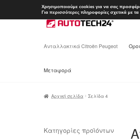
ΑΠΟΣΤΟΛΗ από 7 
Χρησιμοποιούμε cookies για να σας προσφέρο
Για περισσότερες πληροφορίες σχετικά με τα
Απευθείας
Μετάβαση
μετάβαση
σε
στην
περιεχόμενο
πλοήγηση
Ανταλλακτικά Citroën Peugeot
Οροι
Μεταφορά
Αρχική
Διαδικασία Παραπόνων
Επικοι
Αρχική σελίδα
Σελίδα 4
Ολοκλήρωση αγοράς
Οροι και Προϋπο
Πολιτική Απορρήτου
Σχετικά με εμάς
Α
Κατηγορίες προϊόντων