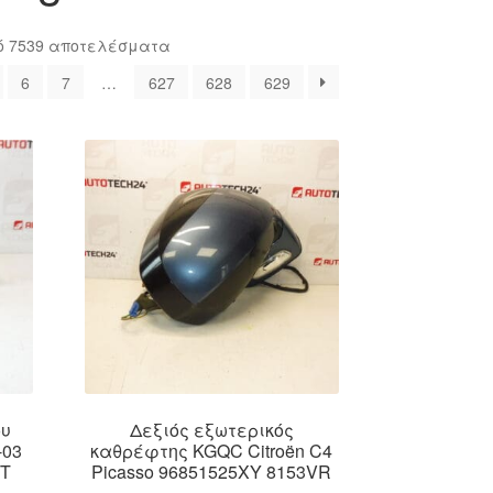
Sorted
ό 7539 αποτελέσματα
by
6
7
…
627
628
629
latest
ου
Δεξιός εξωτερικός
-03
καθρέφτης KGQC Citroën C4
XT
Picasso 96851525XY 8153VR