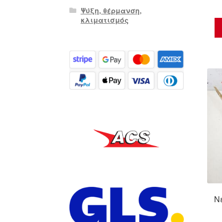
Ψύξη, θέρμανση,
κλιματισμός
Ν