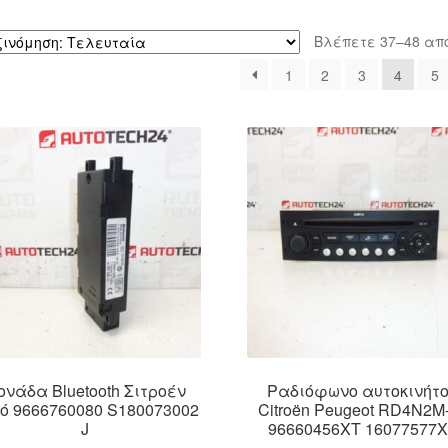
Βλέπετε 37–48 απ
1
2
3
4
5
ονάδα Bluetooth Σιτροέν
Ραδιόφωνο αυτοκινήτ
ό 9666760080 S180073002
Citroën Peugeot RD4N2M
J
96660456XT 16077577