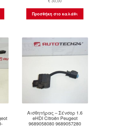
€
30,00
Προσθήκη στο καλάθι
Αισθητήρας – Σένσορ 1.6
eot
eHDI Citroën Peugeot
0-
9689058080 9689057280