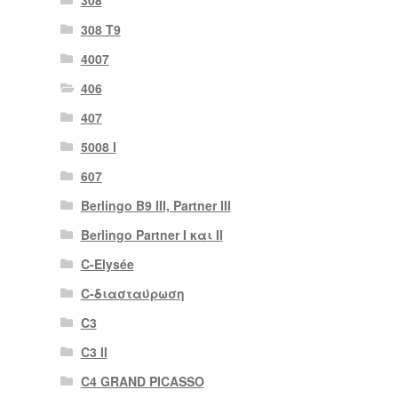
308 Τ9
4007
406
407
5008 Ι
607
Berlingo B9 III, Partner III
Berlingo Partner I και II
C-Elysée
C-διασταύρωση
C3
C3 II
C4 GRAND PICASSO