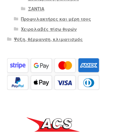
ΞΑΝΤΙΑ
Προφυλακτήρες και μέρη τους
Χειρολαβές πίσω θυρών
Ψύξη, θέρμανση, κλιματισμός