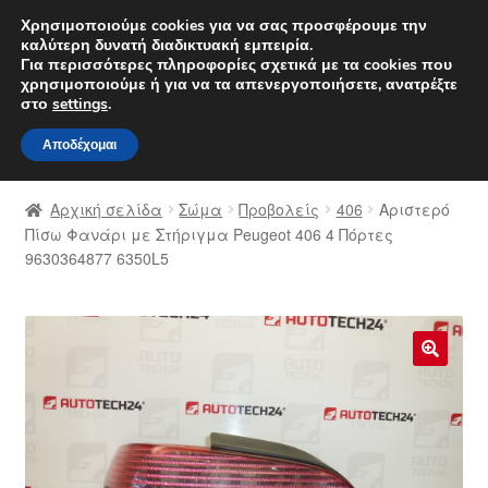
ΑΠΟΣΤΟΛΗ από 7 EUR
Χρησιμοποιούμε cookies για να σας προσφέρουμε την
καλύτερη δυνατή διαδικτυακή εμπειρία.
Δευτέρα-Παρ. 9 π.μ. - 4 μ.μ.
800 848 1565
Για περισσότερες πληροφορίες σχετικά με τα cookies που
χρησιμοποιούμε ή για να τα απενεργοποιήσετε, ανατρέξτε
Απευθείας
Μετάβαση
στο
settings
.
Μενού
μετάβαση
σε
Αποδέχομαι
στην
περιεχόμενο
Αρχική
πλοήγηση
Αρχική σελίδα
Σώμα
Προβολείς
406
Αριστερό
Διαδικασία Παραπόνων
Πίσω Φανάρι με Στήριγμα Peugeot 406 4 Πόρτες
9630364877 6350L5
Επικοινωνία
Καροτσάκι
🔍
Μεταφορά
Ο λογαριασμός μου