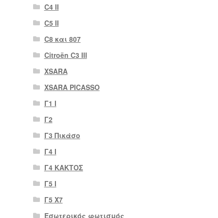
C4 II
C5 II
C8 και 807
Citroën C3 III
XSARA
XSARA PICASSO
Γ1 Ι
Γ2
Γ3 Πικάσο
Γ4 Ι
Γ4 ΚΑΚΤΟΣ
Γ5 Ι
Γ5 Χ7
Εσωτερικός φωτισμός