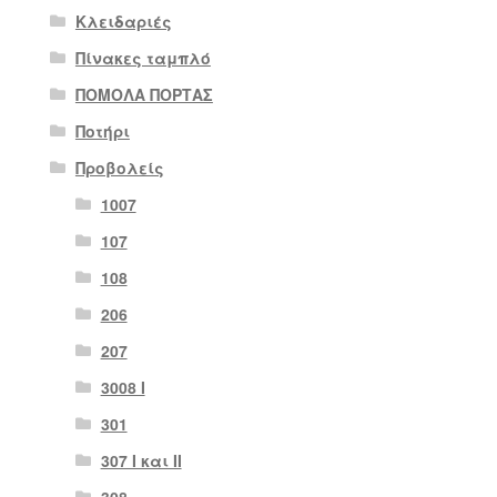
Κλειδαριές
Πίνακες ταμπλό
ΠΟΜΟΛΑ ΠΟΡΤΑΣ
Ποτήρι
Προβολείς
1007
107
108
206
207
3008 Ι
301
307 I και II
308