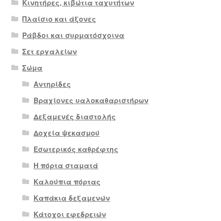
Κινητήρες, κιβώτια ταχυτήτων
Πλαίσιο και άξονες
Ράβδοι και συρματόσχοινα
Σετ εργαλείων
Σώμα
Αντηρίδες
Βραχίονες υαλοκαθαριστήρων
Δεξαμενές διαστολής
Δοχεία ψεκασμού
Εσωτερικός καθρέφτης
Η πόρτα σταματά
Καλούπια πόρτας
Καπάκια δεξαμενών
Κάτοχοι εφεδρειών