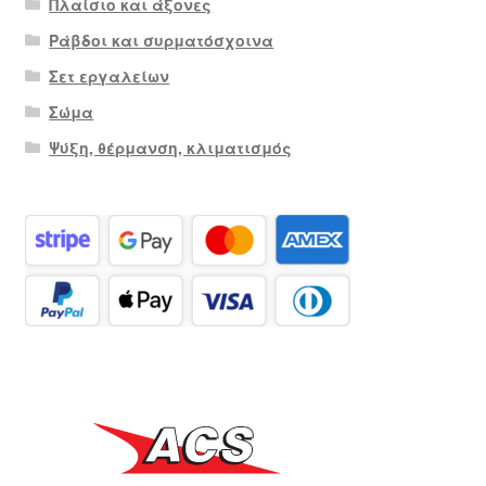
Πλαίσιο και άξονες
Ράβδοι και συρματόσχοινα
Σετ εργαλείων
Σώμα
Ψύξη, θέρμανση, κλιματισμός