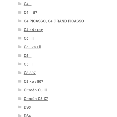
C4 II
C4 II B7
C4 PICASSO, C4 GRAND PICASSO
C4 κάκτος
C5 I II
C5 I και II
C5 II
C5 III
C8 807
C8 και 807
Citroën C3 III
Citroën C5 X7
DS3
DS4