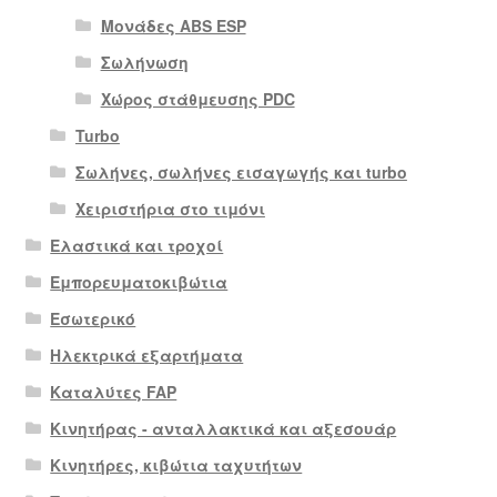
Μονάδες ABS ESP
Σωλήνωση
Χώρος στάθμευσης PDC
Turbo
Σωλήνες, σωλήνες εισαγωγής και turbo
Χειριστήρια στο τιμόνι
Ελαστικά και τροχοί
Εμπορευματοκιβώτια
Εσωτερικό
Ηλεκτρικά εξαρτήματα
Καταλύτες FAP
Κινητήρας - ανταλλακτικά και αξεσουάρ
Κινητήρες, κιβώτια ταχυτήτων