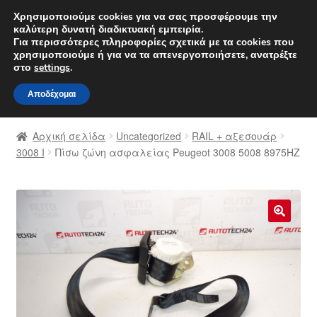
ΑΠΟΣΤΟΛΗ από 7 EUR
Χρησιμοποιούμε cookies για να σας προσφέρουμε την
καλύτερη δυνατή διαδικτυακή εμπειρία.
Δευτέρα-Παρ. 9 π.μ. - 4 μ.μ.
800 848 1565
Για περισσότερες πληροφορίες σχετικά με τα cookies που
χρησιμοποιούμε ή για να τα απενεργοποιήσετε, ανατρέξτε
Απευθείας
Μετάβαση
στο
settings
.
Μενού
μετάβαση
σε
Αποδέχομαι
στην
περιεχόμενο
Αρχική
πλοήγηση
Αρχική σελίδα
Uncategorized
RAIL + αξεσουάρ
Διαδικασία Παραπόνων
3008 Ι
Πίσω ζώνη ασφαλείας Peugeot 3008 5008 8975HZ
Επικοινωνία
Καροτσάκι
🔍
Μεταφορά
Ο λογαριασμός μου