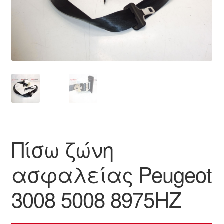
Ολοκλήρωση αγοράς
Οροι και Προϋποθέσεις
Παγκόσμια αποστολή
Παράπονα
πληρωμές
Πίσω ζώνη
Πολιτική Απορρήτου
ασφαλείας Peugeot
Σχετικά με εμάς
3008 5008 8975HZ