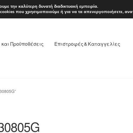
EUR
Δευτέρα-Παρ. 9
υμε την καλύτερη δυνατή διαδικτυακή εμπειρία.
 cookies που χρησιμοποιούμε ή για να τα απενεργοποιήσετε, ανα
 και Προϋποθέσεις
Επιστροφές & Καταγγελίες
νωνία
Καροτσάκι
Μεταφορά
Ο λογαριασμός μου
030805G”
θέσεις
Παγκόσμια αποστολή
Παράπονα
πληρωμές
30805G