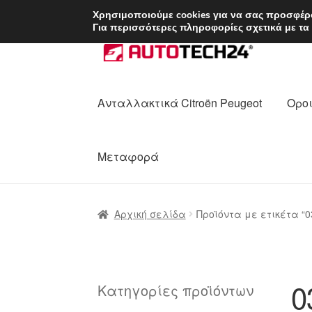
ΑΠΟΣΤΟΛΗ από 7 
Χρησιμοποιούμε cookies για να σας προσφέρο
Για περισσότερες πληροφορίες σχετικά με τα
Απευθείας
Μετάβαση
μετάβαση
σε
στην
περιεχόμενο
πλοήγηση
Ανταλλακτικά Citroën Peugeot
Οροι
Μεταφορά
Αρχική
Διαδικασία Παραπόνων
Επικοι
Αρχική σελίδα
Προϊόντα με ετικέτα “
Ολοκλήρωση αγοράς
Οροι και Προϋπο
Πολιτική Απορρήτου
Σχετικά με εμάς
0
Κατηγορίες προϊόντων