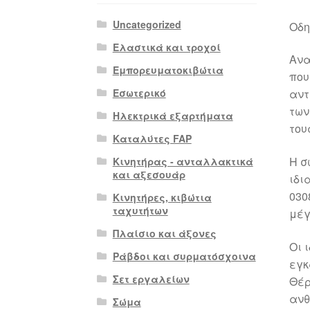
Uncategorized
Οδη
Ελαστικά και τροχοί
Ανα
Εμπορευματοκιβώτια
που
Εσωτερικό
αντ
των
Ηλεκτρικά εξαρτήματα
του
Καταλύτες FAP
Η σ
Κινητήρας - ανταλλακτικά
και αξεσουάρ
ιδι
030
Κινητήρες, κιβώτια
ταχυτήτων
μέγ
Πλαίσιο και άξονες
Οι 
Ράβδοι και συρματόσχοινα
εγκ
Σετ εργαλείων
Θέρ
ανθ
Σώμα