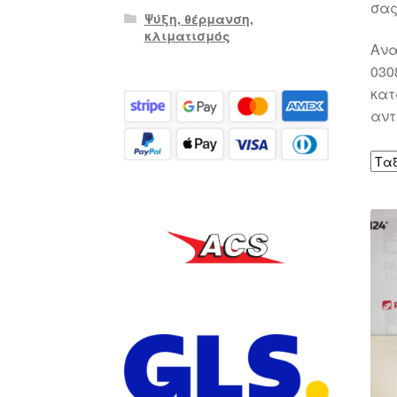
σας
Ψύξη, θέρμανση,
κλιματισμός
Ανα
030
κατ
αντ