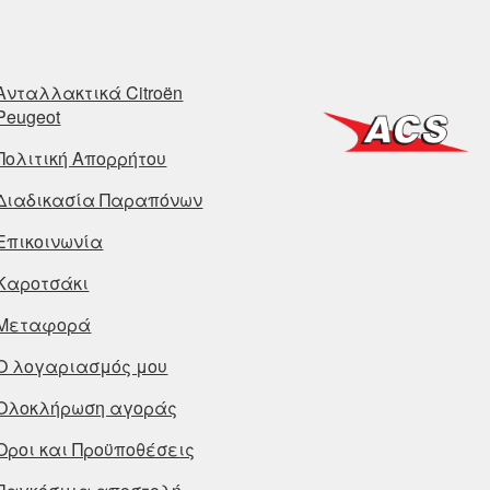
Ανταλλακτικά Citroën
Peugeot
Πολιτική Απορρήτου
Διαδικασία Παραπόνων
Επικοινωνία
Καροτσάκι
Μεταφορά
Ο λογαριασμός μου
Ολοκλήρωση αγοράς
Οροι και Προϋποθέσεις