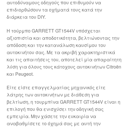
αυτοδύναμους οδηγούς που επιθυμούν να
Ολοκλήρωση αγοράς
επιδιορθώσουν τα οχήματά τους κατά την
διάρκεια του DIY.
Οροι και Προϋποθέσεις
Η τούρμπο GARRETT GT1544V υπόσχεται
Παγκόσμια αποστολή
αξιοπιστία και αποδοτικότητα, βελτιώνοντας την
απόδοση και την κατανάλωση καυσίμου του
αυτοκινήτου σας. Με τα ακριβή χαρακτηριστικά
Παράπονα
και τις απαιτήσεις του, αποτελεί μία απαραίτητη
λύση για όλους τους κάτοχους αυτοκινήτων Citroën
πληρωμές
και Peugeot.
Πολιτική Απορρήτου
Είτε είστε επαγγελματίας μηχανικός είτε
λάτρης των αυτοκινήτων με διάθεση για
Σχετικά με εμάς
βελτίωση, η τουρμπίνα GARRETT GT1544V είναι η
επιλογή που θα ενισχύσει την οδηγική σας
εμπειρία. Μην χάσετε την ευκαιρία να
αναβαθμίσετε το όχημά σας με αυτή την