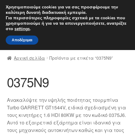
ΑΠΟΣΤΟΛΗ από 7 EUR
Χρησιμοποιούμε cookies για να σας προσφέρουμε την
καλύτερη δυνατή διαδικτυακή εμπειρία.
Δευτέρα-Παρ. 9 π.μ. - 4 μ.μ.
800 848 1565
Για περισσότερες πληροφορίες σχετικά με τα cookies που
χρησιμοποιούμε ή για να τα απενεργοποιήσετε, ανατρέξτε
Απευθείας
Μετάβαση
στο
settings
.
Μενού
μετάβαση
σε
Αποδέχομαι
στην
περιεχόμενο
Αρχική
πλοήγηση
Αρχική σελίδα
Προϊόντα με ετικέτα “0375N9”
Διαδικασία Παραπόνων
0375N9
Επικοινωνία
Καροτσάκι
Ανακαλύψτε την υψηλής ποιότητας τουρμπίνα
Turbo GARRETT GT1544V, ειδικά σχεδιασμένη για
Μεταφορά
τους κινητήρες 1.6 HDI 80KW με τον κωδικό 0375J6.
Αυτό το εξαιρετικό εξάρτημα είναι ιδανικό για
Ο λογαριασμός μου
τους μηχανικούς αυτοκινήτων καθώς και για τους