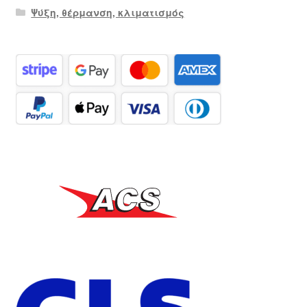
Ψύξη, θέρμανση, κλιματισμός