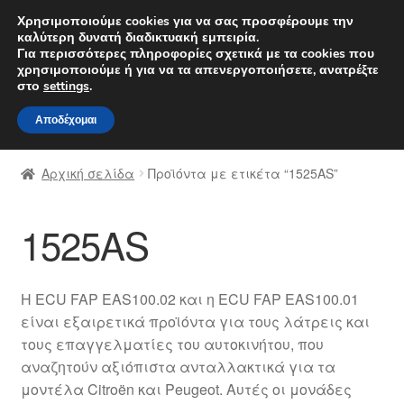
ΑΠΟΣΤΟΛΗ από 7 EUR
Χρησιμοποιούμε cookies για να σας προσφέρουμε την
καλύτερη δυνατή διαδικτυακή εμπειρία.
Δευτέρα-Παρ. 9 π.μ. - 4 μ.μ.
800 848 1565
Για περισσότερες πληροφορίες σχετικά με τα cookies που
χρησιμοποιούμε ή για να τα απενεργοποιήσετε, ανατρέξτε
Απευθείας
Μετάβαση
στο
settings
.
Μενού
μετάβαση
σε
Αποδέχομαι
στην
περιεχόμενο
Αρχική
πλοήγηση
Αρχική σελίδα
Προϊόντα με ετικέτα “1525AS”
Διαδικασία Παραπόνων
1525AS
Επικοινωνία
Καροτσάκι
Η ECU FAP EAS100.02 και η ECU FAP EAS100.01
είναι εξαιρετικά προϊόντα για τους λάτρεις και
Μεταφορά
τους επαγγελματίες του αυτοκινήτου, που
αναζητούν αξιόπιστα ανταλλακτικά για τα
Ο λογαριασμός μου
μοντέλα Citroën και Peugeot. Αυτές οι μονάδες