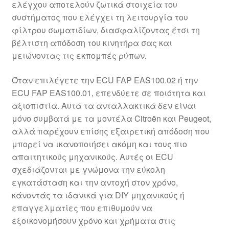
ελέγχου αποτελούν ζωτικά στοιχεία του
Ολοκλήρωση αγοράς
συστήματος που ελέγχει τη λειτουργία του
φίλτρου σωματιδίων, διασφαλίζοντας έτσι τη
Οροι και Προϋποθέσεις
βέλτιστη απόδοση του κινητήρα σας και
μειώνοντας τις εκπομπές ρύπων.
Παγκόσμια αποστολή
Όταν επιλέγετε την ECU FAP EAS100.02 ή την
ECU FAP EAS100.01, επενδύετε σε ποιότητα και
Παράπονα
αξιοπιστία. Αυτά τα ανταλλακτικά δεν είναι
μόνο συμβατά με τα μοντέλα Citroën και Peugeot,
πληρωμές
αλλά παρέχουν επίσης εξαιρετική απόδοση που
μπορεί να ικανοποιήσει ακόμη και τους πιο
Πολιτική Απορρήτου
απαιτητικούς μηχανικούς. Αυτές οι ECU
σχεδιάζονται με γνώμονα την εύκολη
Σχετικά με εμάς
εγκατάσταση και την αντοχή στον χρόνο,
κάνοντάς τα ιδανικά για DIY μηχανικούς ή
επαγγελματίες που επιθυμούν να
εξοικονομήσουν χρόνο και χρήματα στις