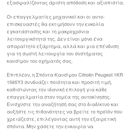
εξασφαλίζοντας άριστη απόδοση και αξιοπιστία.
Ολοκλήρωση αγοράς
Οι επαγγελματίες μηχανικοί και οι αυτο-
Οροι και Προϋποθέσεις
επισκευαστές θα εκτιμήσουν την ευκολία
εγκατάστασης και τη μακροχρόνια
Παγκόσμια αποστολή
λειτουργικότητά της. Δεν είναι μόνο ένα
απαραίτητο εξάρτημα, αλλά και μια επένδυση
για τη σωστή λειτουργία του συστήματος
Παράπονα
καυσίμου του οχήματός σας.
πληρωμές
Επιπλέον, η Σπόντα Καυσίμου Citroën Peugeot 1KR
1565Y3 συνδυάζει ποιότητα και προσιτή τιμή,
Πολιτική Απορρήτου
καθιστώντας την ιδανική επιλογή για κάθε
επαγγελματία στον τομέα της αυτοκίνησης.
Σχετικά με εμάς
Ενισχύστε την αναζήτησή σας στο διαδίκτυο και
αυξήστε τις πιθανότητες να βρείτε το προϊόν που
χρειάζεστε, επιλέγοντας αυτή την εξαιρετική
σπόντα. Μην χάσετε την ευκαιρία να