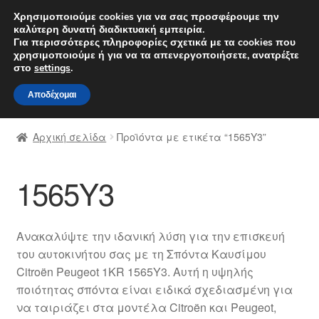
ΑΠΟΣΤΟΛΗ από 7 EUR
Χρησιμοποιούμε cookies για να σας προσφέρουμε την
καλύτερη δυνατή διαδικτυακή εμπειρία.
Δευτέρα-Παρ. 9 π.μ. - 4 μ.μ.
800 848 1565
Για περισσότερες πληροφορίες σχετικά με τα cookies που
χρησιμοποιούμε ή για να τα απενεργοποιήσετε, ανατρέξτε
Απευθείας
Μετάβαση
στο
settings
.
Μενού
μετάβαση
σε
Αποδέχομαι
στην
περιεχόμενο
Αρχική
πλοήγηση
Αρχική σελίδα
Προϊόντα με ετικέτα “1565Y3”
Διαδικασία Παραπόνων
1565Y3
Επικοινωνία
Καροτσάκι
Ανακαλύψτε την ιδανική λύση για την επισκευή
του αυτοκινήτου σας με τη Σπόντα Καυσίμου
Μεταφορά
Citroën Peugeot 1KR 1565Y3. Αυτή η υψηλής
ποιότητας σπόντα είναι ειδικά σχεδιασμένη για
Ο λογαριασμός μου
να ταιριάζει στα μοντέλα Citroën και Peugeot,