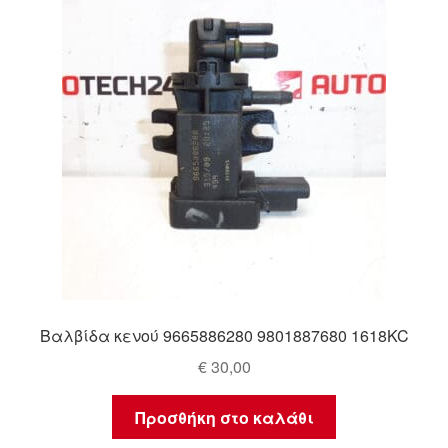
Ολοκλήρωση αγοράς
Οροι και Προϋποθέσεις
Παγκόσμια αποστολή
Παράπονα
πληρωμές
Πολιτική Απορρήτου
Βαλβίδα κενού 9665886280 9801887680 1618KC
Σχετικά με εμάς
€
30,00
Προσθήκη στο καλάθι