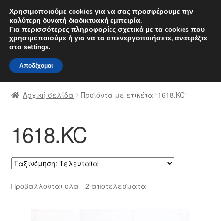
ΑΠΟΣΤΟΛΗ από 7 EUR
Χρησιμοποιούμε cookies για να σας προσφέρουμε την
καλύτερη δυνατή διαδικτυακή εμπειρία.
Δευτέρα-Παρ. 9 π.μ. - 4 μ.μ.
800 848 1565
Για περισσότερες πληροφορίες σχετικά με τα cookies που
χρησιμοποιούμε ή για να τα απενεργοποιήσετε, ανατρέξτε
Απευθείας
Μετάβαση
στο
settings
.
Μενού
μετάβαση
σε
Αποδέχομαι
στην
περιεχόμενο
Αρχική
πλοήγηση
Αρχική σελίδα
Προϊόντα με ετικέτα “1618.KC”
Διαδικασία Παραπόνων
1618.KC
Επικοινωνία
Καροτσάκι
Μεταφορά
Sorted
Προβάλλονται όλα - 2 αποτελέσματα
by
Ο λογαριασμός μου
latest