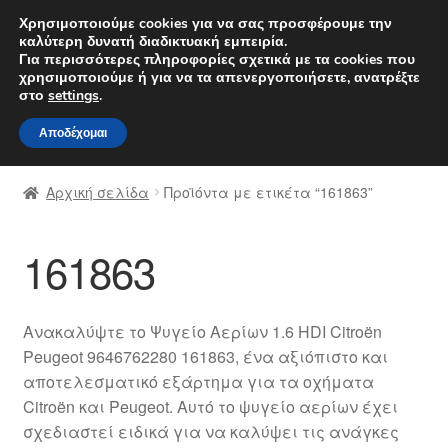
ΑΠΟΣΤΟΛΗ από 7 EUR
Χρησιμοποιούμε cookies για να σας προσφέρουμε την
καλύτερη δυνατή διαδικτυακή εμπειρία.
Δευτέρα-Παρ. 9 π.μ. - 4 μ.μ.
800 848 1565
Για περισσότερες πληροφορίες σχετικά με τα cookies που
χρησιμοποιούμε ή για να τα απενεργοποιήσετε, ανατρέξτε
Απευθείας
Μετάβαση
στο
settings
.
Μενού
μετάβαση
σε
Αποδέχομαι
στην
περιεχόμενο
Αρχική
πλοήγηση
Αρχική σελίδα
Προϊόντα με ετικέτα “161863”
Διαδικασία Παραπόνων
161863
Επικοινωνία
Καροτσάκι
Ανακαλύψτε το Ψυγείο Αερίων 1.6 HDI Citroën
Peugeot 9646762280 161863, ένα αξιόπιστο και
Μεταφορά
αποτελεσματικό εξάρτημα για τα οχήματα
Citroën και Peugeot. Αυτό το ψυγείο αερίων έχει
Ο λογαριασμός μου
σχεδιαστεί ειδικά για να καλύψει τις ανάγκες