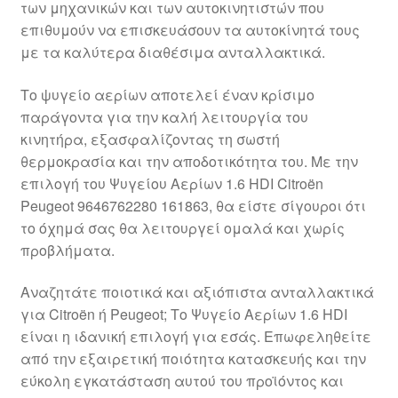
των μηχανικών και των αυτοκινητιστών που
Ολοκλήρωση αγοράς
επιθυμούν να επισκευάσουν τα αυτοκίνητά τους
με τα καλύτερα διαθέσιμα ανταλλακτικά.
Οροι και Προϋποθέσεις
Το ψυγείο αερίων αποτελεί έναν κρίσιμο
Παγκόσμια αποστολή
παράγοντα για την καλή λειτουργία του
κινητήρα, εξασφαλίζοντας τη σωστή
θερμοκρασία και την αποδοτικότητα του. Με την
Παράπονα
επιλογή του Ψυγείου Αερίων 1.6 HDI Citroën
Peugeot 9646762280 161863, θα είστε σίγουροι ότι
πληρωμές
το όχημά σας θα λειτουργεί ομαλά και χωρίς
προβλήματα.
Πολιτική Απορρήτου
Αναζητάτε ποιοτικά και αξιόπιστα ανταλλακτικά
Σχετικά με εμάς
για Citroën ή Peugeot; Το Ψυγείο Αερίων 1.6 HDI
είναι η ιδανική επιλογή για εσάς. Επωφεληθείτε
από την εξαιρετική ποιότητα κατασκευής και την
εύκολη εγκατάσταση αυτού του προϊόντος και