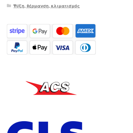
Ψύξη, θέρμανση, κλιματισμός