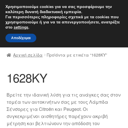
ΑΠΟΣΤΟΛΗ από 7 EUR
Χρησιμοποιούμε cookies για να σας προσφέρουμε την
καλύτερη δυνατή διαδικτυακή εμπειρία.
Δευτέρα-Παρ. 9 π.μ. - 4 μ.μ.
800 848 1565
Για περισσότερες πληροφορίες σχετικά με τα cookies που
χρησιμοποιούμε ή για να τα απενεργοποιήσετε, ανατρέξτε
Απευθείας
Μετάβαση
στο
settings
.
Μενού
μετάβαση
σε
Αποδέχομαι
στην
περιεχόμενο
Αρχική
πλοήγηση
Αρχική σελίδα
Προϊόντα με ετικέτα “1628KY”
Διαδικασία Παραπόνων
1628KY
Επικοινωνία
Καροτσάκι
Βρείτε την ιδανική λύση για τις ανάγκες σας στον
τομέα των αυτοκινήτων σας με τους Λάμπδα
Μεταφορά
Σένσορες για Citroën και Peugeot. Οι
συγκεκριμένοι αισθητήρες παρέχουν ακριβή
Ο λογαριασμός μου
μέτρηση και βελτιώνουν την απόδοση του