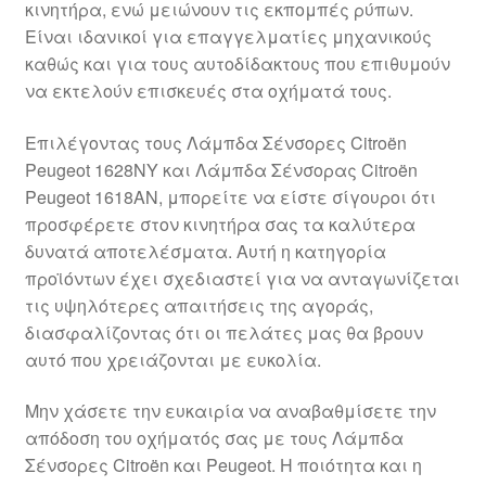
κινητήρα, ενώ μειώνουν τις εκπομπές ρύπων.
Ολοκλήρωση αγοράς
Είναι ιδανικοί για επαγγελματίες μηχανικούς
καθώς και για τους αυτοδίδακτους που επιθυμούν
Οροι και Προϋποθέσεις
να εκτελούν επισκευές στα οχήματά τους.
Παγκόσμια αποστολή
Επιλέγοντας τους Λάμπδα Σένσορες Citroën
Peugeot 1628NY και Λάμπδα Σένσορας Citroën
Peugeot 1618AN, μπορείτε να είστε σίγουροι ότι
Παράπονα
προσφέρετε στον κινητήρα σας τα καλύτερα
δυνατά αποτελέσματα. Αυτή η κατηγορία
πληρωμές
προϊόντων έχει σχεδιαστεί για να ανταγωνίζεται
τις υψηλότερες απαιτήσεις της αγοράς,
Πολιτική Απορρήτου
διασφαλίζοντας ότι οι πελάτες μας θα βρουν
αυτό που χρειάζονται με ευκολία.
Σχετικά με εμάς
Μην χάσετε την ευκαιρία να αναβαθμίσετε την
απόδοση του οχήματός σας με τους Λάμπδα
Σένσορες Citroën και Peugeot. Η ποιότητα και η