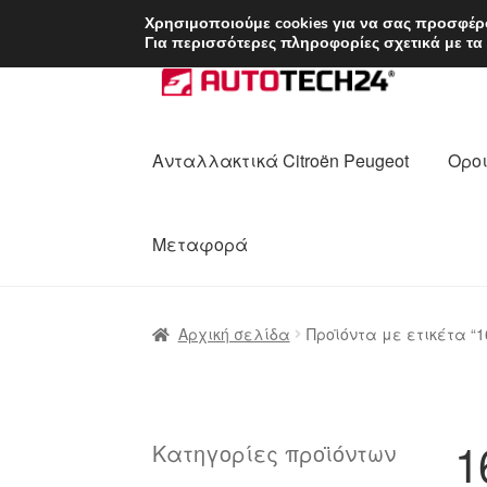
ΑΠΟΣΤΟΛΗ από 7 
Χρησιμοποιούμε cookies για να σας προσφέρο
Για περισσότερες πληροφορίες σχετικά με τα
Απευθείας
Μετάβαση
μετάβαση
σε
στην
περιεχόμενο
πλοήγηση
Ανταλλακτικά Citroën Peugeot
Οροι
Μεταφορά
Αρχική
Διαδικασία Παραπόνων
Επικοι
Αρχική σελίδα
Προϊόντα με ετικέτα “1
Ολοκλήρωση αγοράς
Οροι και Προϋπο
Πολιτική Απορρήτου
Σχετικά με εμάς
1
Κατηγορίες προϊόντων