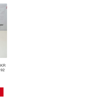
latest
1KR
192