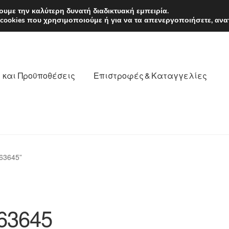
EUR
Δευτέρα-Παρ. 9
υμε την καλύτερη δυνατή διαδικτυακή εμπειρία.
 cookies που χρησιμοποιούμε ή για να τα απενεργοποιήσετε, ανα
 και Προϋποθέσεις
Επιστροφές & Καταγγελίες
νωνία
Καροτσάκι
Μεταφορά
Ο λογαριασμός μου
63645”
θέσεις
Παγκόσμια αποστολή
Παράπονα
πληρωμές
63645