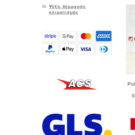
Ψύξη, θέρμανση,
κλιματισμός
Ρυ
0