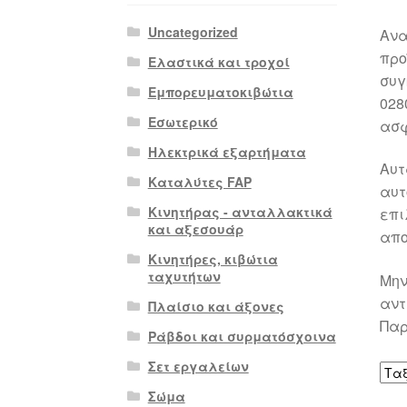
Uncategorized
Ανα
προ
Ελαστικά και τροχοί
συγ
Εμπορευματοκιβώτια
028
Εσωτερικό
ασφ
Ηλεκτρικά εξαρτήματα
Αυτ
Καταλύτες FAP
αυτ
Κινητήρας - ανταλλακτικά
επι
και αξεσουάρ
απο
Κινητήρες, κιβώτια
ταχυτήτων
Μην
αντ
Πλαίσιο και άξονες
Παρ
Ράβδοι και συρματόσχοινα
Σετ εργαλείων
Σώμα