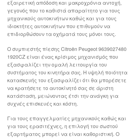
εξαιρετική απόδοση και μακροχρόνια αντοχή,
Ολοκλήρωση αγοράς
γεγονός που το καθιστά απαραίτητο για τους
μηχανικούς αυτοκινήτων καθώς και για τους
Οροι και Προϋποθέσεις
ιδιοκτήτες αυτοκινήτων που επιθυμούν να
επιδιορθώσουν τα οχήματά τους μόνοι τους.
Παγκόσμια αποστολή
Ο συμπιεστής πίεσης Citroën Peugeot 9639027480
1920CZ είναι ένας κρίσιμος μηχανισμός που
Παράπονα
εξασφαλίζει την ομαλή λειτουργία του
συστήματος του κινητήρα σας. Η υψηλή ποιότητα
πληρωμές
κατασκευής του εξασφαλίζει ότι θα μπορέσετε
να κρατήσετε το αυτοκίνητό σας σε άριστη
Πολιτική Απορρήτου
κατάσταση, μειώνοντας έτσι την ανάγκη για
συχνές επισκευές και κόστη.
Σχετικά με εμάς
Για τους επαγγελματίες μηχανικούς καθώς και
για τους ερασιτέχνες, η επιλογή του σωστού
εξαρτήματος μπορεί να είναι καθοριστική. Ο