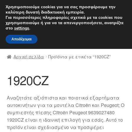
ΑΠΟΣΤΟΛΗ από 7 EUR
Χρησιμοποιούμε cookies για να σας προσφέρουμε την
καλύτερη δυνατή διαδικτυακή εμπειρία.
Δευτέρα-Παρ. 9 π.μ. - 4 μ.μ.
800 848 1565
Για περισσότερες πληροφορίες σχετικά με τα cookies που
χρησιμοποιούμε ή για να τα απενεργοποιήσετε, ανατρέξτε
Απευθείας
Μετάβαση
στο
settings
.
Μενού
μετάβαση
σε
Αποδέχομαι
στην
περιεχόμενο
Αρχική
πλοήγηση
Αρχική σελίδα
Προϊόντα με ετικέτα “1920CZ”
Διαδικασία Παραπόνων
1920CZ
Επικοινωνία
Καροτσάκι
Αναζητάτε αξιόπιστα και ποιοτικά εξαρτήματα
αυτοκινήτων για τα μοντέλα Citroën και Peugeot; Ο
Μεταφορά
συμπιεστής πίεσης Citroën Peugeot 9639027480
1920CZ είναι η ιδανική επιλογή για εσάς. Αυτό το
Ο λογαριασμός μου
προϊόν είναι σχεδιασμένο να προσφέρει