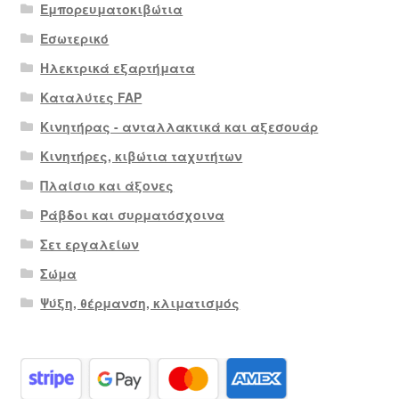
Εμπορευματοκιβώτια
Εσωτερικό
Ηλεκτρικά εξαρτήματα
Καταλύτες FAP
Κινητήρας - ανταλλακτικά και αξεσουάρ
Κινητήρες, κιβώτια ταχυτήτων
Πλαίσιο και άξονες
Ράβδοι και συρματόσχοινα
Σετ εργαλείων
Σώμα
Ψύξη, θέρμανση, κλιματισμός