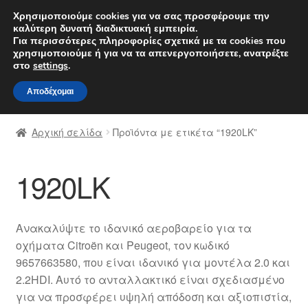
ΑΠΟΣΤΟΛΗ από 7 EUR
Χρησιμοποιούμε cookies για να σας προσφέρουμε την
καλύτερη δυνατή διαδικτυακή εμπειρία.
Δευτέρα-Παρ. 9 π.μ. - 4 μ.μ.
800 848 1565
Για περισσότερες πληροφορίες σχετικά με τα cookies που
χρησιμοποιούμε ή για να τα απενεργοποιήσετε, ανατρέξτε
Απευθείας
Μετάβαση
στο
settings
.
Μενού
μετάβαση
σε
Αποδέχομαι
στην
περιεχόμενο
Αρχική
πλοήγηση
Αρχική σελίδα
Προϊόντα με ετικέτα “1920LK”
Διαδικασία Παραπόνων
1920LK
Επικοινωνία
Καροτσάκι
Ανακαλύψτε το ιδανικό αεροβαρείο για τα
οχήματα Citroën και Peugeot, τον κωδικό
Μεταφορά
9657663580, που είναι ιδανικό για μοντέλα 2.0 και
2.2HDI. Αυτό το ανταλλακτικό είναι σχεδιασμένο
Ο λογαριασμός μου
για να προσφέρει υψηλή απόδοση και αξιοπιστία,