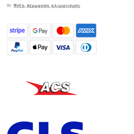
Ψύξη, θέρμανση, κλιματισμός