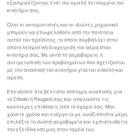
εξασφαλίζοντας έτσι την ομαλή λειτουργία του
Ολοκλήρωση αγοράς
κινητήρα σας.
Οροι και Προϋποθέσεις
Όλοι οι αυτοματιστές και οι ιδιώτες μηχανικοί
μπορούν να επωφεληθούν από την ποιότητα
Παγκόσμια αποστολή
αυτού του προϊόντος, το οποίο συμβάλλει στην
αποτελεσματική διαχείριση του αέρα στον
κινητήρα σας. Με αυτό το αεροβαρείο, η
Παράπονα
αντιμετώπιση των προβλημάτων που σχετίζονται
με την αναπνοή του κινητήρα γίνεται εύκολη και
πληρωμές
άμεση.
Πολιτική Απορρήτου
Επενδύστε στο βέλτιστο σύστημα αναπνοής για
το Citroën ή Peugeot σας και απολαύστε τις
Σχετικά με εμάς
καλύτερες επιδόσεις από το όχημά σας. Μην
χάνετε χρόνο και ενέργεια με αναξιόπιστα μέρη,
επιλέξτε το σωστό αεροβαρείο και εμπιστευθείτε
την εξειδίκευση μας στον τομέα των