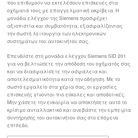
που επιθυμούν να εκτελέσουν επισκευές στα
Ολοκλήρωση αγοράς
οχήματά τους με επαγγελματική ακρίβεια. Η
μονάδα ελέγχου της Siemens προσφέρει
Οροι και Προϋποθέσεις
αξιοπιστία και συμβατότητα, εξασφαλίζοντας
την σωστή λειτουργία των ηλεκτρονικών
Παγκόσμια αποστολή
συστημάτων του αυτοκινήτου σας.
Επενδύστε στη μονάδα ελέγχου Siemens SID 201
Παράπονα
για να βελτιώσετε την απόδοση του οχήματός σας
και να διασφαλίσετε την ασφάλεια και
πληρωμές
αποτελεσματικότητα κατά την οδήγηση. Με το
σωστό εργαλείο στα χέρια σας, οι εργασίες
Πολιτική Απορρήτου
επισκευής γίνονται πιο εύκολες και αποδοτικές.
Μην χάσετε την ευκαιρία να αποκτήσετε αυτό το
Σχετικά με εμάς
κρίσιμο ανταλλακτικό και ανεβάστε την εμπειρία
συντήρησης του αυτοκινήτου σας στο επόμενο
επίπεδο.