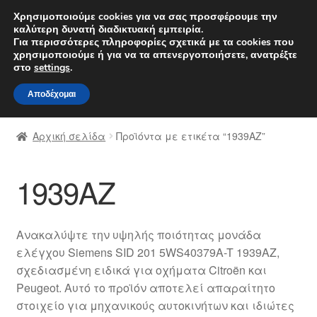
ΑΠΟΣΤΟΛΗ από 7 EUR
Χρησιμοποιούμε cookies για να σας προσφέρουμε την
καλύτερη δυνατή διαδικτυακή εμπειρία.
Δευτέρα-Παρ. 9 π.μ. - 4 μ.μ.
800 848 1565
Για περισσότερες πληροφορίες σχετικά με τα cookies που
χρησιμοποιούμε ή για να τα απενεργοποιήσετε, ανατρέξτε
Απευθείας
Μετάβαση
στο
settings
.
Μενού
μετάβαση
σε
Αποδέχομαι
στην
περιεχόμενο
Αρχική
πλοήγηση
Αρχική σελίδα
Προϊόντα με ετικέτα “1939AZ”
Διαδικασία Παραπόνων
1939AZ
Επικοινωνία
Καροτσάκι
Ανακαλύψτε την υψηλής ποιότητας μονάδα
ελέγχου Siemens SID 201 5WS40379A-T 1939AZ,
Μεταφορά
σχεδιασμένη ειδικά για οχήματα Citroën και
Peugeot. Αυτό το προϊόν αποτελεί απαραίτητο
Ο λογαριασμός μου
στοιχείο για μηχανικούς αυτοκινήτων και ιδιώτες