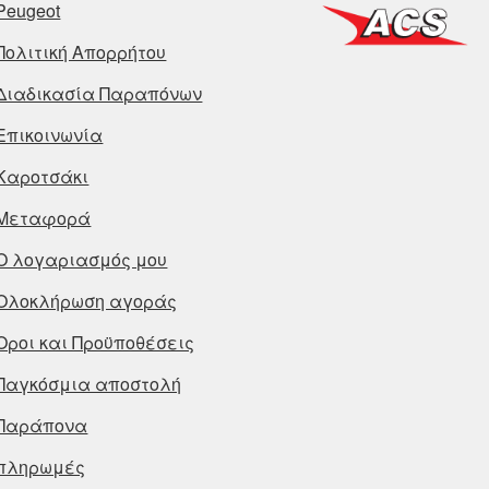
Peugeot
Πολιτική Απορρήτου
Διαδικασία Παραπόνων
Επικοινωνία
Καροτσάκι
Μεταφορά
Ο λογαριασμός μου
Ολοκλήρωση αγοράς
Οροι και Προϋποθέσεις
Παγκόσμια αποστολή
Παράπονα
πληρωμές