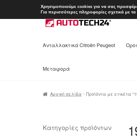
ΑΠΟΣΤΟΛΗ από 7 
Χρησιμοποιούμε cookies για να σας προσφέρο
Για περισσότερες πληροφορίες σχετικά με τα
Απευθείας
Μετάβαση
μετάβαση
σε
στην
περιεχόμενο
πλοήγηση
Ανταλλακτικά Citroën Peugeot
Οροι
Μεταφορά
Αρχική
Διαδικασία Παραπόνων
Επικοι
Αρχική σελίδα
Προϊόντα με ετικέτα “1
Ολοκλήρωση αγοράς
Οροι και Προϋπο
Πολιτική Απορρήτου
Σχετικά με εμάς
1
Κατηγορίες προϊόντων