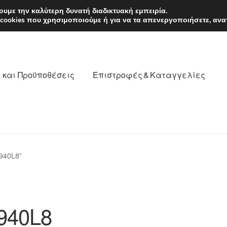
EUR
Δευτέρα-Παρ. 9
υμε την καλύτερη δυνατή διαδικτυακή εμπειρία.
 cookies που χρησιμοποιούμε ή για να τα απενεργοποιήσετε, ανα
 και Προϋποθέσεις
Επιστροφές & Καταγγελίες
νωνία
Καροτσάκι
Μεταφορά
Ο λογαριασμός μου
940L8”
θέσεις
Παγκόσμια αποστολή
Παράπονα
πληρωμές
940L8