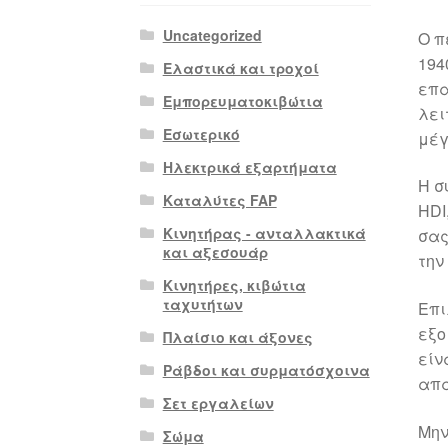
Uncategorized
Ο π
194
Ελαστικά και τροχοί
επα
Εμπορευματοκιβώτια
λει
Εσωτερικό
μέγ
Ηλεκτρικά εξαρτήματα
Η σ
Καταλύτες FAP
HDI
Κινητήρας - ανταλλακτικά
σας
και αξεσουάρ
την
Κινητήρες, κιβώτια
ταχυτήτων
Επι
εξο
Πλαίσιο και άξονες
είν
Ράβδοι και συρματόσχοινα
απα
Σετ εργαλείων
Μην
Σώμα