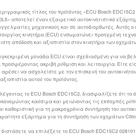
εριγραφικός τίτλος του προϊόντος «ECU Bosch EDC15C2 
0L5» αποτελεί έναν εξαιρετικό αυτοκινητιστικό εξάρτη
γγελματίες μηχανικούς και σε αυτοδιορθωτές. Αυτός ο
τουργίας κινητήρα (ECU) ενσωματώνει προηγμένη τεχνο
ιστη απόδοση και αξιοπιστία στον κινητήρα των οχημάτων
υγκεκριμένη μονάδα ECU είναι σχεδιασμένη για να βελτ
, προσφέροντας ακριβή ρύθμιση και λειτουργία. Είτε ε
 αρέσει να ασχολείστε με την επισκευή του αυτοκινήτου
 αξιοπιστία αυτού του προϊόντος.
λέγοντας το ECU Bosch EDC15C2, διασφαλίζετε ότι το ό
ικονομώντας καύσιμα και μειώνοντας τις εκπομπές ρύπ
αι καθοριστική για τη μακροχρόνια συντήρηση του αυτοκι
ραίτητο εξάρτημα για τη συντήρηση των οχημάτων Citroë
 διστάσετε να επιλέξετε το ECU Bosch EDC15C2 0281010