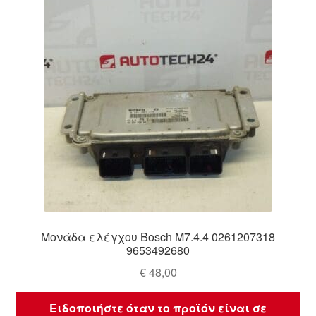
Ολοκλήρωση αγοράς
Οροι και Προϋποθέσεις
Παγκόσμια αποστολή
Παράπονα
πληρωμές
Πολιτική Απορρήτου
Μονάδα ελέγχου Bosch M7.4.4 0261207318
Σχετικά με εμάς
9653492680
€
48,00
Ειδοποιήστε όταν το προϊόν είναι σε