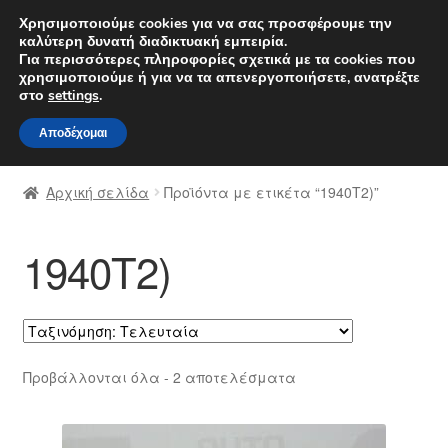
ΑΠΟΣΤΟΛΗ από 7 EUR
Χρησιμοποιούμε cookies για να σας προσφέρουμε την
καλύτερη δυνατή διαδικτυακή εμπειρία.
Δευτέρα-Παρ. 9 π.μ. - 4 μ.μ.
800 848 1565
Για περισσότερες πληροφορίες σχετικά με τα cookies που
χρησιμοποιούμε ή για να τα απενεργοποιήσετε, ανατρέξτε
Απευθείας
Μετάβαση
στο
settings
.
Μενού
μετάβαση
σε
Αποδέχομαι
στην
περιεχόμενο
Αρχική
πλοήγηση
Αρχική σελίδα
Προϊόντα με ετικέτα “1940T2)”
Διαδικασία Παραπόνων
1940T2)
Επικοινωνία
Καροτσάκι
Μεταφορά
Sorted
Προβάλλονται όλα - 2 αποτελέσματα
by
Ο λογαριασμός μου
latest