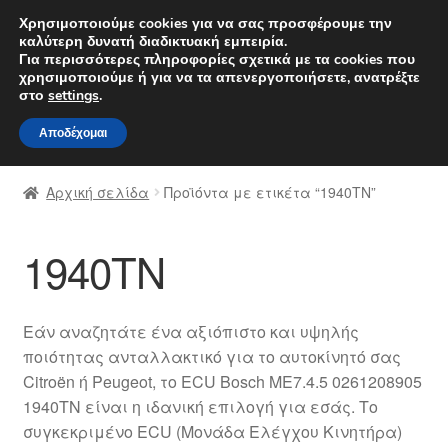
ΑΠΟΣΤΟΛΗ από 7 EUR
Χρησιμοποιούμε cookies για να σας προσφέρουμε την
καλύτερη δυνατή διαδικτυακή εμπειρία.
Δευτέρα-Παρ. 9 π.μ. - 4 μ.μ.
800 848 1565
Για περισσότερες πληροφορίες σχετικά με τα cookies που
χρησιμοποιούμε ή για να τα απενεργοποιήσετε, ανατρέξτε
Απευθείας
Μετάβαση
στο
settings
.
Μενού
μετάβαση
σε
Αποδέχομαι
στην
περιεχόμενο
Αρχική
πλοήγηση
Αρχική σελίδα
Προϊόντα με ετικέτα “1940TN”
Διαδικασία Παραπόνων
1940TN
Επικοινωνία
Καροτσάκι
Εάν αναζητάτε ένα αξιόπιστο και υψηλής
ποιότητας ανταλλακτικό για το αυτοκίνητό σας
Μεταφορά
Citroën ή Peugeot, το ECU Bosch ME7.4.5 0261208905
1940TN είναι η ιδανική επιλογή για εσάς. Το
Ο λογαριασμός μου
συγκεκριμένο ECU (Μονάδα Ελέγχου Κινητήρα)