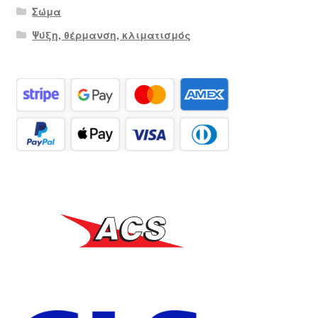
Σώμα
Ψύξη, θέρμανση, κλιματισμός