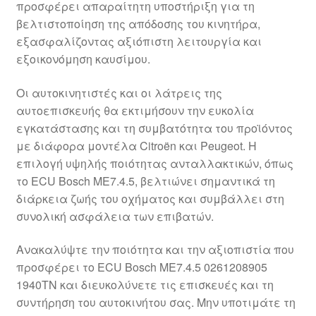
προσφέρει απαραίτητη υποστήριξη για τη
Ολοκλήρωση αγοράς
βελτιστοποίηση της απόδοσης του κινητήρα,
εξασφαλίζοντας αξιόπιστη λειτουργία και
Οροι και Προϋποθέσεις
εξοικονόμηση καυσίμου.
Παγκόσμια αποστολή
Οι αυτοκινητιστές και οι λάτρεις της
αυτοεπισκευής θα εκτιμήσουν την ευκολία
εγκατάστασης και τη συμβατότητα του προϊόντος
Παράπονα
με διάφορα μοντέλα Citroën και Peugeot. Η
επιλογή υψηλής ποιότητας ανταλλακτικών, όπως
πληρωμές
το ECU Bosch ME7.4.5, βελτιώνει σημαντικά τη
διάρκεια ζωής του οχήματος και συμβάλλει στη
Πολιτική Απορρήτου
συνολική ασφάλεια των επιβατών.
Σχετικά με εμάς
Ανακαλύψτε την ποιότητα και την αξιοπιστία που
προσφέρει το ECU Bosch ME7.4.5 0261208905
1940TN και διευκολύνετε τις επισκευές και τη
συντήρηση του αυτοκινήτου σας. Μην υποτιμάτε τη