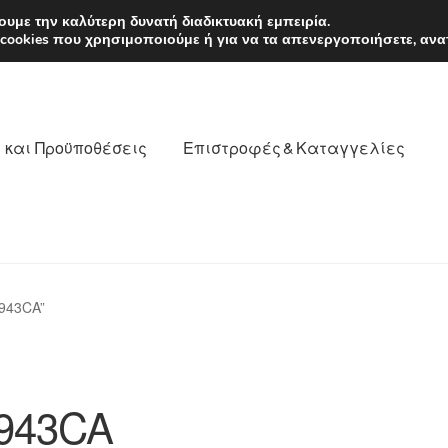
EUR
Δευτέρα-Παρ. 9
υμε την καλύτερη δυνατή διαδικτυακή εμπειρία.
 cookies που χρησιμοποιούμε ή για να τα απενεργοποιήσετε, ανα
 και Προϋποθέσεις
Επιστροφές & Καταγγελίες
νωνία
Καροτσάκι
Μεταφορά
Ο λογαριασμός μου
943CA”
θέσεις
Παγκόσμια αποστολή
Παράπονα
πληρωμές
943CA