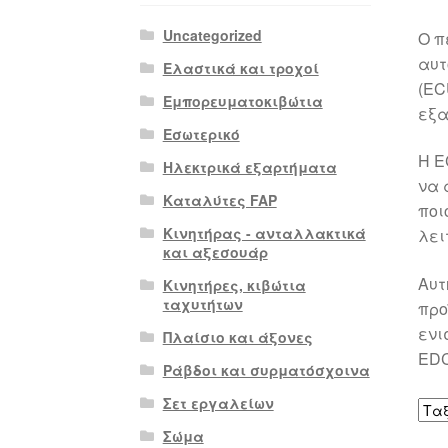
Uncategorized
Ο π
αυτ
Ελαστικά και τροχοί
(EC
Εμπορευματοκιβώτια
εξα
Εσωτερικό
Η E
Ηλεκτρικά εξαρτήματα
να 
Καταλύτες FAP
ποι
Κινητήρας - ανταλλακτικά
λει
και αξεσουάρ
Αυτ
Κινητήρες, κιβώτια
ταχυτήτων
προ
ενι
Πλαίσιο και άξονες
EDC
Ράβδοι και συρματόσχοινα
Σετ εργαλείων
Σώμα