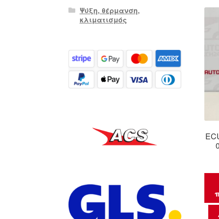
Ψύξη, θέρμανση,
κλιματισμός
ECU
π