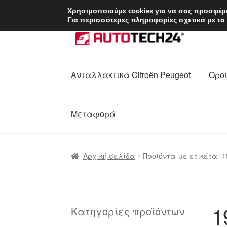
ΑΠΟΣΤΟΛΗ από 7 
Χρησιμοποιούμε cookies για να σας προσφέρο
Για περισσότερες πληροφορίες σχετικά με τα
Απευθείας
Μετάβαση
μετάβαση
σε
στην
περιεχόμενο
πλοήγηση
Ανταλλακτικά Citroën Peugeot
Οροι
Μεταφορά
Αρχική
Διαδικασία Παραπόνων
Επικοι
Αρχική σελίδα
Προϊόντα με ετικέτα “1
Ολοκλήρωση αγοράς
Οροι και Προϋπο
Πολιτική Απορρήτου
Σχετικά με εμάς
1
Κατηγορίες προϊόντων