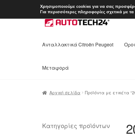
ΑΠΟΣΤΟΛΗ από 7 
Χρησιμοποιούμε cookies για να σας προσφέρο
Για περισσότερες πληροφορίες σχετικά με τα
Απευθείας
Μετάβαση
μετάβαση
σε
στην
περιεχόμενο
πλοήγηση
Ανταλλακτικά Citroën Peugeot
Οροι
Μεταφορά
Αρχική
Διαδικασία Παραπόνων
Επικοι
Αρχική σελίδα
Προϊόντα με ετικέτα “2
Ολοκλήρωση αγοράς
Οροι και Προϋπο
Πολιτική Απορρήτου
Σχετικά με εμάς
2
Κατηγορίες προϊόντων