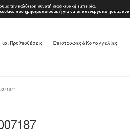
EUR
Δευτέρα-Παρ. 9
υμε την καλύτερη δυνατή διαδικτυακή εμπειρία.
 cookies που χρησιμοποιούμε ή για να τα απενεργοποιήσετε, ανα
 και Προϋποθέσεις
Επιστροφές & Καταγγελίες
νωνία
Καροτσάκι
Μεταφορά
Ο λογαριασμός μου
007187”
θέσεις
Παγκόσμια αποστολή
Παράπονα
πληρωμές
007187