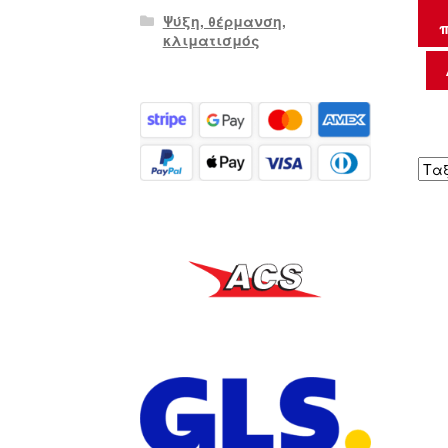
Ψύξη, θέρμανση,
π
κλιματισμός