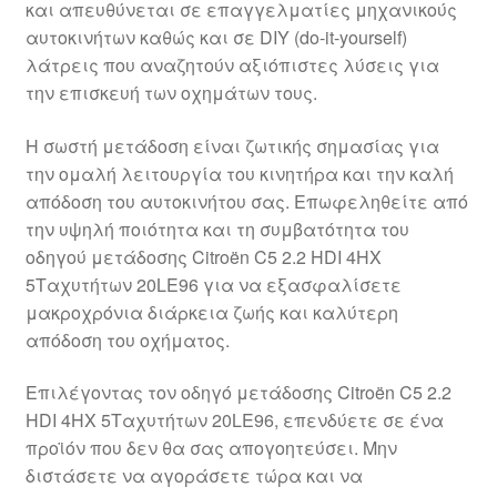
και απευθύνεται σε επαγγελματίες μηχανικούς
Ολοκλήρωση αγοράς
αυτοκινήτων καθώς και σε DIY (do-it-yourself)
λάτρεις που αναζητούν αξιόπιστες λύσεις για
Οροι και Προϋποθέσεις
την επισκευή των οχημάτων τους.
Παγκόσμια αποστολή
Η σωστή μετάδοση είναι ζωτικής σημασίας για
την ομαλή λειτουργία του κινητήρα και την καλή
απόδοση του αυτοκινήτου σας. Επωφεληθείτε από
Παράπονα
την υψηλή ποιότητα και τη συμβατότητα του
οδηγού μετάδοσης Citroën C5 2.2 HDI 4HX
πληρωμές
5Ταχυτήτων 20LE96 για να εξασφαλίσετε
μακροχρόνια διάρκεια ζωής και καλύτερη
Πολιτική Απορρήτου
απόδοση του οχήματος.
Σχετικά με εμάς
Επιλέγοντας τον οδηγό μετάδοσης Citroën C5 2.2
HDI 4HX 5Ταχυτήτων 20LE96, επενδύετε σε ένα
προϊόν που δεν θα σας απογοητεύσει. Μην
διστάσετε να αγοράσετε τώρα και να