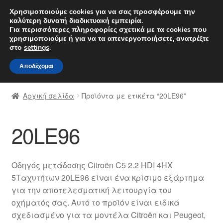
ΑΠΟΣΤΟΛΗ από 7 EUR
Χρησιμοποιούμε cookies για να σας προσφέρουμε την
καλύτερη δυνατή διαδικτυακή εμπειρία.
Δευτέρα-Παρ. 9 π.μ. - 4 μ.μ.
800 848 1565
Για περισσότερες πληροφορίες σχετικά με τα cookies που
χρησιμοποιούμε ή για να τα απενεργοποιήσετε, ανατρέξτε
Απευθείας
Μετάβαση
στο
settings
.
Μενού
μετάβαση
σε
Αποδέχομαι
στην
περιεχόμενο
Αρχική
πλοήγηση
Αρχική σελίδα
Προϊόντα με ετικέτα “20LE96”
Διαδικασία Παραπόνων
20LE96
Επικοινωνία
Καροτσάκι
Οδηγός μετάδοσης Citroën C5 2.2 HDI 4HX
5Ταχυτήτων 20LE96 είναι ένα κρίσιμο εξάρτημα
Μεταφορά
για την αποτελεσματική λειτουργία του
οχήματός σας. Αυτό το προϊόν είναι ειδικά
Ο λογαριασμός μου
σχεδιασμένο για τα μοντέλα Citroën και Peugeot,