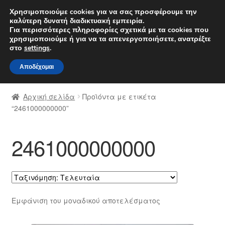
ΑΠΟΣΤΟΛΗ από 7 EUR
Χρησιμοποιούμε cookies για να σας προσφέρουμε την
καλύτερη δυνατή διαδικτυακή εμπειρία.
Δευτέρα-Παρ. 9 π.μ. - 4 μ.μ.
800 848 1565
Για περισσότερες πληροφορίες σχετικά με τα cookies που
χρησιμοποιούμε ή για να τα απενεργοποιήσετε, ανατρέξτε
Απευθείας
Μετάβαση
στο
settings
.
Μενού
μετάβαση
σε
Αποδέχομαι
στην
περιεχόμενο
Αρχική
πλοήγηση
Αρχική σελίδα
Προϊόντα με ετικέτα
Διαδικασία Παραπόνων
“2461000000000”
Επικοινωνία
2461000000000
Καροτσάκι
Μεταφορά
Εμφάνιση του μοναδικού αποτελέσματος
Ο λογαριασμός μου