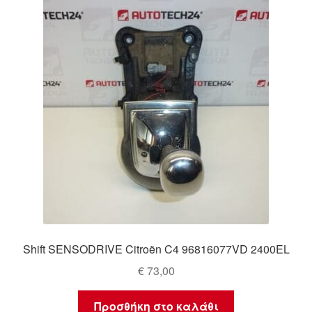
Ολοκλήρωση αγοράς
Οροι και Προϋποθέσεις
Παγκόσμια αποστολή
Παράπονα
πληρωμές
Πολιτική Απορρήτου
Σχετικά με εμάς
Shift SENSODRIVE Citroën C4 96816077VD 2400EL
€
73,00
Προσθήκη στο καλάθι