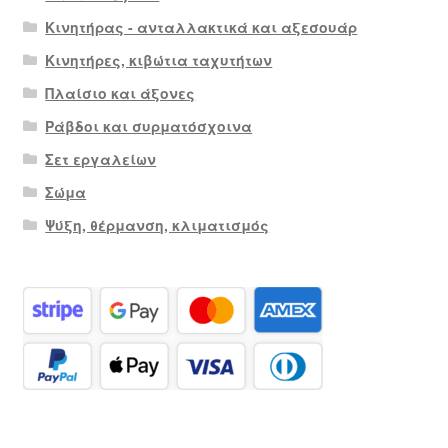
Κινητήρας - ανταλλακτικά και αξεσουάρ
Κινητήρες, κιβώτια ταχυτήτων
Πλαίσιο και άξονες
Ράβδοι και συρματόσχοινα
Σετ εργαλείων
Σώμα
Ψύξη, θέρμανση, κλιματισμός