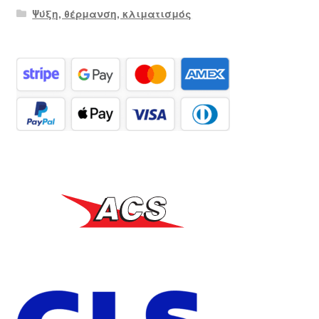
Ψύξη, θέρμανση, κλιματισμός