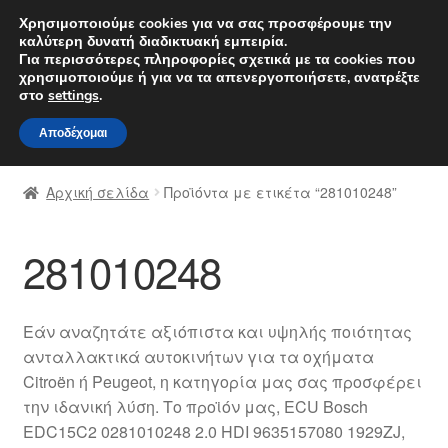
ΑΠΟΣΤΟΛΗ από 7 EUR
Χρησιμοποιούμε cookies για να σας προσφέρουμε την
καλύτερη δυνατή διαδικτυακή εμπειρία.
Δευτέρα-Παρ. 9 π.μ. - 4 μ.μ.
800 848 1565
Για περισσότερες πληροφορίες σχετικά με τα cookies που
χρησιμοποιούμε ή για να τα απενεργοποιήσετε, ανατρέξτε
Απευθείας
Μετάβαση
στο
settings
.
Μενού
μετάβαση
σε
Αποδέχομαι
στην
περιεχόμενο
Αρχική
πλοήγηση
Αρχική σελίδα
Προϊόντα με ετικέτα “281010248”
Διαδικασία Παραπόνων
281010248
Επικοινωνία
Καροτσάκι
Εάν αναζητάτε αξιόπιστα και υψηλής ποιότητας
ανταλλακτικά αυτοκινήτων για τα οχήματα
Μεταφορά
Citroën ή Peugeot, η κατηγορία μας σας προσφέρει
την ιδανική λύση. Το προϊόν μας, ECU Bosch
Ο λογαριασμός μου
EDC15C2 0281010248 2.0 HDI 9635157080 1929ZJ,