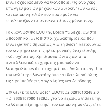
είναι σχεδιασμένο να ικανοποιεί τις ανάγκες
Ολοκλήρωση αγοράς
επαγγελματιών μηχανικών αυτοκινήτων καθώς
και αυτοκινητιστών που προτιμούν να
Οροι και Προϋποθέσεις
επισκευάζουν τα αυτοκίνητά τους μόνοι τους.
Παγκόσμια αποστολή
Το διαγνωστικό ECU της Bosch παρέχει άριστη
απόδοση και αξιοπιστία, χαρακτηριστικά που
είναι ζωτικής σημασίας για τη σωστή λειτουργία
Παράπονα
του κινητήρα και της ηλεκτρονικής διαχείρισης
ενός οχήματος. Χρησιμοποιώντας αυτό το
πληρωμές
ανταλλακτικό, οι χρήστες μπορούν να
διασφαλίσουν ότι το όχημά τους θα λειτουργεί με
Πολιτική Απορρήτου
τον καλύτερο δυνατό τρόπο και θα πληροί όλες
τις προϋποθέσεις ασφαλείας και Απόδοσης.
Σχετικά με εμάς
Επιλέξτε το ECU Bosch EDC15C2 0281010248 2.0
HDI 9635157080 1929ZJ για να εξασφαλίσετε την
καλύτερη εξυπηρέτηση του αυτοκινήτου σας, είτε