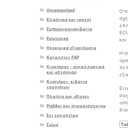
Uncategorized
Ο π
σχε
Ελαστικά και τροχοί
επι
Εμπορευματοκιβώτια
ECU
Εσωτερικό
και
Ηλεκτρικά εξαρτήματα
Η σ
Καταλύτες FAP
αρκ
Κινητήρας - ανταλλακτικά
πελ
και αξεσουάρ
εξα
Κινητήρες, κιβώτια
ταχυτήτων
Είτ
σας
Πλαίσιο και άξονες
απο
Ράβδοι και συρματόσχοινα
δια
Σετ εργαλείων
Σώμα