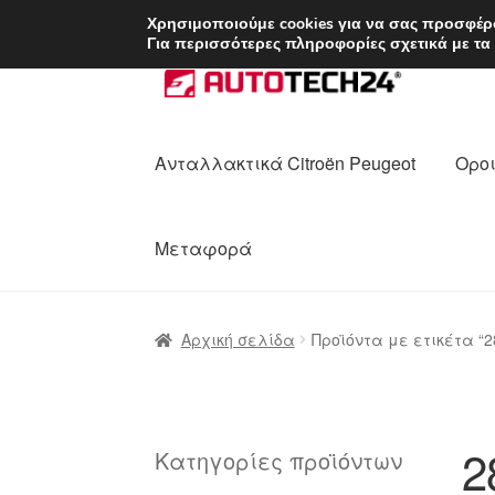
ΑΠΟΣΤΟΛΗ από 7 
Χρησιμοποιούμε cookies για να σας προσφέρο
Για περισσότερες πληροφορίες σχετικά με τα
Απευθείας
Μετάβαση
μετάβαση
σε
στην
περιεχόμενο
πλοήγηση
Ανταλλακτικά Citroën Peugeot
Οροι
Μεταφορά
Αρχική
Διαδικασία Παραπόνων
Επικοι
Αρχική σελίδα
Προϊόντα με ετικέτα “2
Ολοκλήρωση αγοράς
Οροι και Προϋπο
Πολιτική Απορρήτου
Σχετικά με εμάς
2
Κατηγορίες προϊόντων