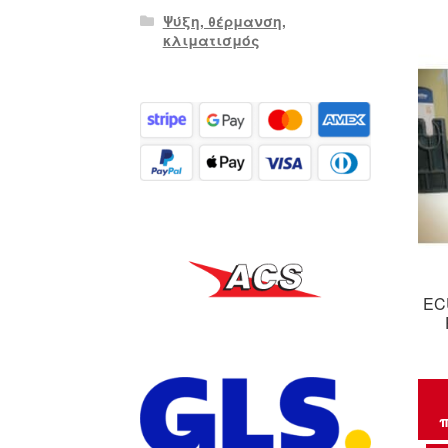
Ψύξη, θέρμανση,
κλιματισμός
ECU
π