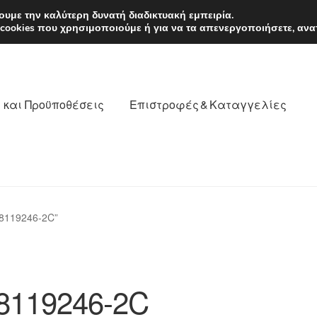
EUR
Δευτέρα-Παρ. 9
υμε την καλύτερη δυνατή διαδικτυακή εμπειρία.
 cookies που χρησιμοποιούμε ή για να τα απενεργοποιήσετε, ανα
 και Προϋποθέσεις
Επιστροφές & Καταγγελίες
νωνία
Καροτσάκι
Μεταφορά
Ο λογαριασμός μου
8119246-2C”
θέσεις
Παγκόσμια αποστολή
Παράπονα
πληρωμές
8119246-2C