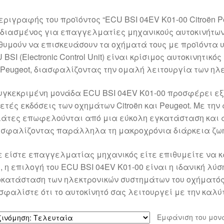
εριγραφής του προϊόντος “ECU BSI 04EV K01-00 Citroën P
διασμένος για επαγγελματίες μηχανικούς αυτοκινήτων
θυμούν να επισκευάσουν τα οχήματά τους με προϊόντα υ
 BSI (Electronic Control Unit) είναι κρίσιμος αυτοκινητικ
 Peugeot, διασφαλίζοντας την ομαλή λειτουργία των ηλ
υγκεκριμένη μονάδα ECU BSI 04EV K01-00 προσφέρει εξ
ετές εκδόσεις των οχημάτων Citroën και Peugeot. Με την 
άτες επωφελούνται από μια εύκολη εγκατάσταση και α
σφαλίζοντας παράλληλα τη μακροχρόνια διάρκεια ζωή
ε είστε επαγγελματίας μηχανικός είτε επιθυμείτε να 
, η επιλογή του ECU BSI 04EV K01-00 είναι η ιδανική λύσ
κατάσταση των ηλεκτρονικών συστημάτων του οχήματός 
σφαλίστε ότι το αυτοκίνητό σας λειτουργεί με την καλύ
Εμφάνιση του μον