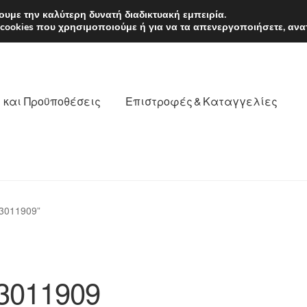
EUR
Δευτέρα-Παρ. 9
υμε την καλύτερη δυνατή διαδικτυακή εμπειρία.
 cookies που χρησιμοποιούμε ή για να τα απενεργοποιήσετε, ανα
 και Προϋποθέσεις
Επιστροφές & Καταγγελίες
νωνία
Καροτσάκι
Μεταφορά
Ο λογαριασμός μου
3011909”
θέσεις
Παγκόσμια αποστολή
Παράπονα
πληρωμές
3011909