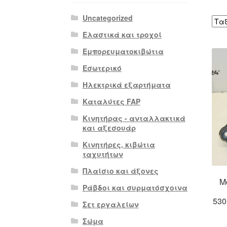
Uncategorized
Ελαστικά και τροχοί
Εμπορευματοκιβώτια
Εσωτερικό
Ηλεκτρικά εξαρτήματα
Καταλύτες FAP
Κινητήρας - ανταλλακτικά
και αξεσουάρ
Κινητήρες, κιβώτια
ταχυτήτων
Πλαίσιο και άξονες
Μ
Ράβδοι και συρματόσχοινα
530
Σετ εργαλείων
Σώμα