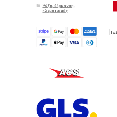
Ψύξη, θέρμανση,
κλιματισμός