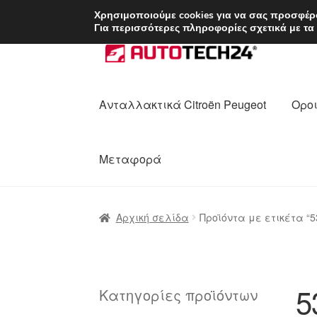
ΑΠΟΣΤΟΛΗ από 7 
Χρησιμοποιούμε cookies για να σας προσφέρο
Για περισσότερες πληροφορίες σχετικά με τα
Απευθείας
Μετάβαση
μετάβαση
σε
στην
περιεχόμενο
πλοήγηση
Ανταλλακτικά Citroën Peugeot
Οροι
Μεταφορά
Αρχική
Διαδικασία Παραπόνων
Επικοι
Αρχική σελίδα
Προϊόντα με ετικέτα “5
Ολοκλήρωση αγοράς
Οροι και Προϋπο
Πολιτική Απορρήτου
Σχετικά με εμάς
5
Κατηγορίες προϊόντων