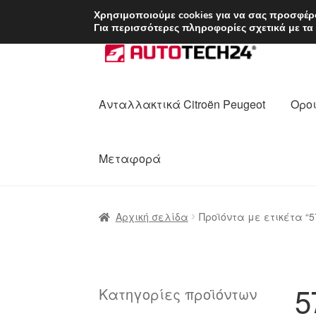
ΑΠΟΣΤΟΛΗ από 7 
Χρησιμοποιούμε cookies για να σας προσφέρο
Για περισσότερες πληροφορίες σχετικά με τα
Απευθείας
Μετάβαση
μετάβαση
σε
στην
περιεχόμενο
πλοήγηση
Ανταλλακτικά Citroën Peugeot
Οροι
Μεταφορά
Αρχική
Διαδικασία Παραπόνων
Επικοι
Αρχική σελίδα
Προϊόντα με ετικέτα “5
Ολοκλήρωση αγοράς
Οροι και Προϋπο
Πολιτική Απορρήτου
Σχετικά με εμάς
5
Κατηγορίες προϊόντων