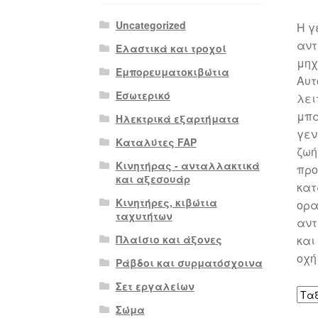
Uncategorized
Η γ
αντ
Ελαστικά και τροχοί
μηχ
Εμπορευματοκιβώτια
Αυτ
Εσωτερικό
λει
μπα
Ηλεκτρικά εξαρτήματα
γεν
Καταλύτες FAP
ζωή
Κινητήρας - ανταλλακτικά
προ
και αξεσουάρ
κατ
Κινητήρες, κιβώτια
ορα
ταχυτήτων
αντ
Πλαίσιο και άξονες
και
οχή
Ράβδοι και συρματόσχοινα
Σετ εργαλείων
Σώμα