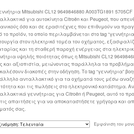
εννήτρια Mitsubishi CL12 9649846880 A003TG1891 5705C
αλλακτικό για αυτοκίνητα Citroën και Peugeot, που απε
ανικούς όσο και σε ερασιτέχνες που επιθυμούν να πραγ
ό το προϊόν, το οποίο περιλαμβάνεται στο tag “γεννήτρι
τουργία στον ηλεκτρικό τομέα του οχήματος, εξασφαλίζ
ταρίας και τη σταθερή παροχή ενέργειας στα ηλεκτρι
νήτρια υψηλής ποιότητας όπως η Mitsubishi CL12 9649846
ς και αξιοπιστία, μειώνοντας παράλληλα τα προβλήμα
καλέσουν διακοπές στην οδήγηση. Το tag “γεννήτρια” βο
άλληλο ανταλλακτικό για τα οχήματά τους μέσω αναζητ
τότητα και τις πωλήσεις στο ηλεκτρονικό κατάστημα. Α
αλλακτικά γεννήτριας για Citroën ή Peugeot, αυτό το π
 τις απαιτήσεις για να αποκαταστήσετε γρήγορα και α
ματός σας.
Εμφάνιση του μον