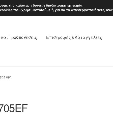
EUR
Δευτέρα-Παρ. 9
υμε την καλύτερη δυνατή διαδικτυακή εμπειρία.
 cookies που χρησιμοποιούμε ή για να τα απενεργοποιήσετε, ανα
 και Προϋποθέσεις
Επιστροφές & Καταγγελίες
νωνία
Καροτσάκι
Μεταφορά
Ο λογαριασμός μου
705EF”
θέσεις
Παγκόσμια αποστολή
Παράπονα
πληρωμές
705EF