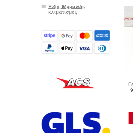
Ψύξη, θέρμανση,
κλιματισμός
Γ
9