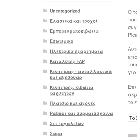
Uncategorized
Ο τ
που
Ελαστικά και τροχοί
συγ
Εμπορευματοκιβώτια
Pic
Εσωτερικό
Αυτ
Ηλεκτρικά εξαρτήματα
επα
Καταλύτες FAP
του
Κινητήρας - ανταλλακτικά
για
και αξεσουάρ
Επι
Κινητήρες, κιβώτια
ταχυτήτων
ακρ
το 
Πλαίσιο και άξονες
Ράβδοι και συρματόσχοινα
Σετ εργαλείων
Σώμα