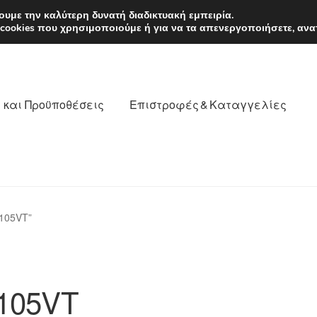
EUR
Δευτέρα-Παρ. 9
υμε την καλύτερη δυνατή διαδικτυακή εμπειρία.
 cookies που χρησιμοποιούμε ή για να τα απενεργοποιήσετε, ανα
 και Προϋποθέσεις
Επιστροφές & Καταγγελίες
νωνία
Καροτσάκι
Μεταφορά
Ο λογαριασμός μου
105VT”
θέσεις
Παγκόσμια αποστολή
Παράπονα
πληρωμές
105VT