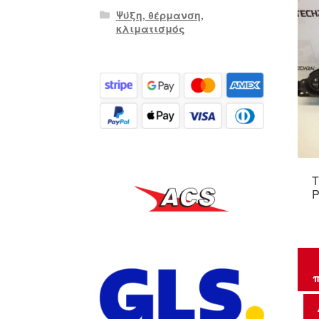
Ψύξη, θέρμανση,
κλιματισμός
Τ
P
π