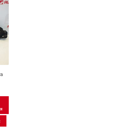
ra
μα
α