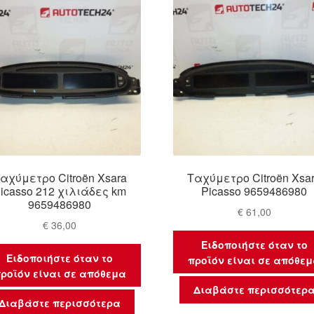
αχύμετρο Citroën Xsara
Ταχύμετρο Citroën Xsa
icasso 212 χιλιάδες km
Picasso 9659486980
9659486980
€
61,00
€
36,00
Ειδοποιήστε όταν το
Ειδοποιήστε όταν το
προϊόν είναι σε απόθε
ροϊόν είναι σε απόθεμα
Διαβάστε περισσότερ
Διαβάστε περισσότερα