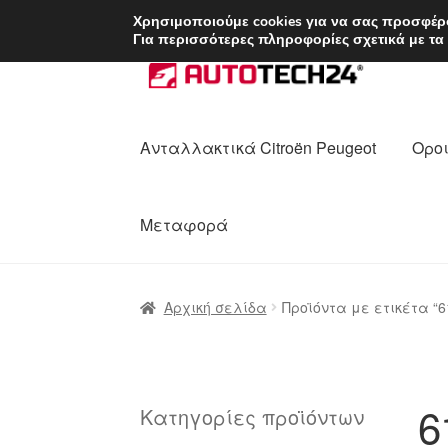
ΑΠΟΣΤΟΛΗ από 7 
Χρησιμοποιούμε cookies για να σας προσφέρο
Για περισσότερες πληροφορίες σχετικά με τα
Απευθείας
Μετάβαση
μετάβαση
σε
στην
περιεχόμενο
πλοήγηση
Ανταλλακτικά Citroën Peugeot
Οροι
Μεταφορά
Αρχική
Διαδικασία Παραπόνων
Επικοι
Αρχική σελίδα
Προϊόντα με ετικέτα “6
Ολοκλήρωση αγοράς
Οροι και Προϋπο
Πολιτική Απορρήτου
Σχετικά με εμάς
6
Κατηγορίες προϊόντων