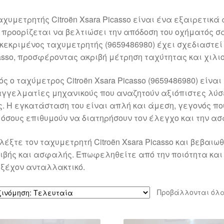
αχυμετρητής Citroën Xsara Picasso είναι ένα εξαιρετικά
 προορίζεται να βελτιώσει την απόδοση του οχήματός σας
κεκριμένος ταχυμετρητής (9659486980) έχει σχεδιαστεί ε
asso, προσφέροντας ακριβή μέτρηση ταχύτητας και χιλι
ός ο ταχύμετρος Citroën Xsara Picasso (9659486980) είνα
γγελματίες μηχανικούς που αναζητούν αξιόπιστες λύσε
ς. Η εγκατάσταση του είναι απλή και άμεση, γεγονός πο
 όσους επιθυμούν να διατηρήσουν τον έλεγχο και την ασ
λέξτε τον ταχυμετρητή Citroën Xsara Picasso και βεβαιω
ιβής και ασφαλής. Επωφεληθείτε από την ποιότητα και
εξέχον ανταλλακτικό.
Προβάλλονται όλα