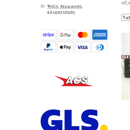
αξι
Ψύξη, θέρμανση,
κλιματισμός