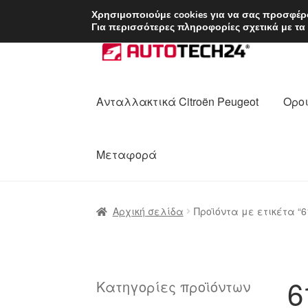
ΑΠΟΣΤΟΛΗ από 7 
Χρησιμοποιούμε cookies για να σας προσφέρο
Για περισσότερες πληροφορίες σχετικά με τα
Απευθείας
Μετάβαση
μετάβαση
σε
στην
περιεχόμενο
πλοήγηση
Ανταλλακτικά Citroën Peugeot
Οροι
Μεταφορά
Αρχική
Διαδικασία Παραπόνων
Επικοι
Αρχική σελίδα
Προϊόντα με ετικέτα “6
Ολοκλήρωση αγοράς
Οροι και Προϋπο
Πολιτική Απορρήτου
Σχετικά με εμάς
6
Κατηγορίες προϊόντων