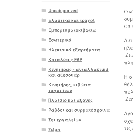
Uncategorized
Ο κ
συμ
Ελαστικά και τροχοί
C3 
Εμπορευματοκιβώτια
Εσωτερικό
Αυτ
ηλε
Ηλεκτρικά εξαρτήματα
ιδι
Καταλύτες FAP
πλη
Κινητήρας - ανταλλακτικά
και αξεσουάρ
Η α
θέλ
Κινητήρες, κιβώτια
ταχυτήτων
πελ
ιδα
Πλαίσιο και άξονες
Ράβδοι και συρματόσχοινα
Αγο
Σετ εργαλείων
σχε
τις
Σώμα