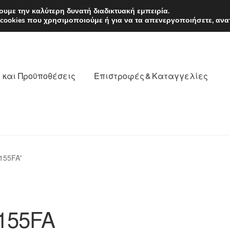
EUR
Δευτέρα-Παρ. 9
υμε την καλύτερη δυνατή διαδικτυακή εμπειρία.
 cookies που χρησιμοποιούμε ή για να τα απενεργοποιήσετε, ανα
 και Προϋποθέσεις
Επιστροφές & Καταγγελίες
νωνία
Καροτσάκι
Μεταφορά
Ο λογαριασμός μου
155FA”
θέσεις
Παγκόσμια αποστολή
Παράπονα
πληρωμές
155FA