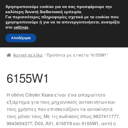
ΑΠΟΣΤΟΛΗ από 7 EUR
Χρησιμοποιούμε cookies για να σας προσφέρουμε την
καλύτερη δυνατή διαδικτυακή εμπειρία.
Δευτέρα-Παρ. 9 π.μ. - 4 μ.μ.
800 848 1565
Για περισσότερες πληροφορίες σχετικά με τα cookies που
χρησιμοποιούμε ή για να τα απενεργοποιήσετε, ανατρέξτε
Απευθείας
Μετάβαση
στο
settings
.
Μενού
μετάβαση
σε
Αποδέχομαι
στην
περιεχόμενο
Αρχική
πλοήγηση
Αρχική σελίδα
Προϊόντα με ετικέτα “6155W1”
Διαδικασία Παραπόνων
6155W1
Επικοινωνία
Καροτσάκι
Η οθόνη Citroën Xsara είναι ένα απαραίτητο
εξάρτημα για τους μηχανικούς αυτοκινήτων και
Μεταφορά
τους χρήστες που επισκευάζουν τα αυτοκίνητά
τους μόνοι τους. Με τις κωδικούς όπως 9637411777,
Ο λογαριασμός μου
9643654377, D03, A01, 6155Y8 και 6155W1, αυτή η