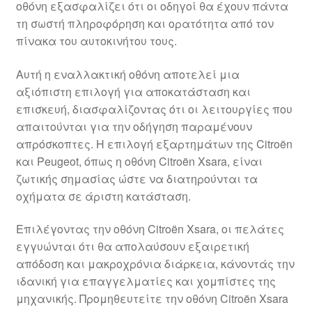
οθόνη εξασφαλίζει ότι οι οδηγοί θα έχουν πάντα
Ολοκλήρωση αγοράς
τη σωστή πληροφόρηση και ορατότητα από τον
πίνακα του αυτοκινήτου τους.
Οροι και Προϋποθέσεις
Αυτή η εναλλακτική οθόνη αποτελεί μια
Παγκόσμια αποστολή
αξιόπιστη επιλογή για αποκατάσταση και
επισκευή, διασφαλίζοντας ότι οι λειτουργίες που
απαιτούνται για την οδήγηση παραμένουν
Παράπονα
απρόσκοπτες. Η επιλογή εξαρτημάτων της Citroën
και Peugeot, όπως η οθόνη Citroën Xsara, είναι
πληρωμές
ζωτικής σημασίας ώστε να διατηρούνται τα
οχήματα σε άριστη κατάσταση.
Πολιτική Απορρήτου
Επιλέγοντας την οθόνη Citroën Xsara, οι πελάτες
Σχετικά με εμάς
εγγυώνται ότι θα απολαύσουν εξαιρετική
απόδοση και μακροχρόνια διάρκεια, κάνοντάς την
ιδανική για επαγγελματίες και χομπίστες της
μηχανικής. Προμηθευτείτε την οθόνη Citroën Xsara