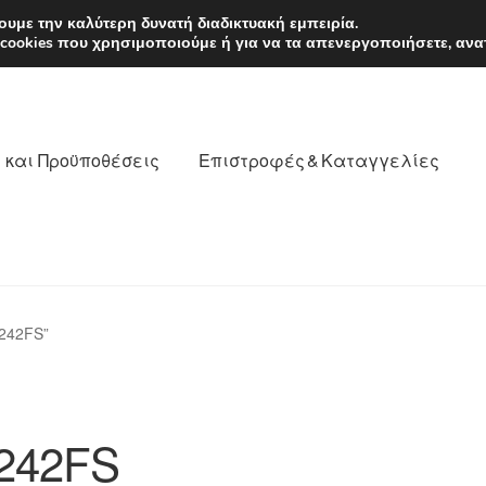
EUR
Δευτέρα-Παρ. 9
υμε την καλύτερη δυνατή διαδικτυακή εμπειρία.
 cookies που χρησιμοποιούμε ή για να τα απενεργοποιήσετε, ανα
 και Προϋποθέσεις
Επιστροφές & Καταγγελίες
νωνία
Καροτσάκι
Μεταφορά
Ο λογαριασμός μου
242FS”
θέσεις
Παγκόσμια αποστολή
Παράπονα
πληρωμές
242FS