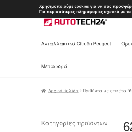
ΑΠΟΣΤΟΛΗ από 7 
Χρησιμοποιούμε cookies για να σας προσφέρο
Για περισσότερες πληροφορίες σχετικά με τα
Απευθείας
Μετάβαση
μετάβαση
σε
στην
περιεχόμενο
πλοήγηση
Ανταλλακτικά Citroën Peugeot
Οροι
Μεταφορά
Αρχική
Διαδικασία Παραπόνων
Επικοι
Αρχική σελίδα
Προϊόντα με ετικέτα “6
Ολοκλήρωση αγοράς
Οροι και Προϋπο
Πολιτική Απορρήτου
Σχετικά με εμάς
6
Κατηγορίες προϊόντων