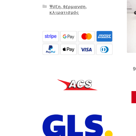
Ψύξη, θέρμανση,
κλιματισμός
9