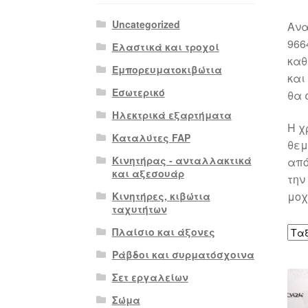
Uncategorized
Ανα
966
Ελαστικά και τροχοί
καθ
Εμπορευματοκιβώτια
και
Εσωτερικό
θα 
Ηλεκτρικά εξαρτήματα
Η χ
Καταλύτες FAP
θεμ
Κινητήρας - ανταλλακτικά
από
και αξεσουάρ
την
μοχ
Κινητήρες, κιβώτια
ταχυτήτων
Πλαίσιο και άξονες
Ράβδοι και συρματόσχοινα
Σετ εργαλείων
Σώμα