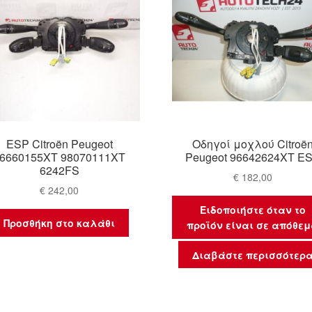
ESP Citroën Peugeot
Οδηγοί μοχλού Citroë
6660155XT 98070111XT
Peugeot 96642624XT E
6242FS
€
182,00
€
242,00
Ειδοποιήστε όταν το
Προσθήκη στο καλάθι
προϊόν είναι σε απόθε
Διαβάστε περισσότερ