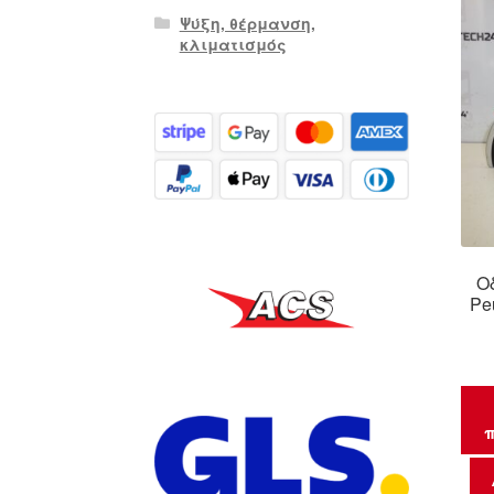
Ψύξη, θέρμανση,
κλιματισμός
Οδ
Pe
π