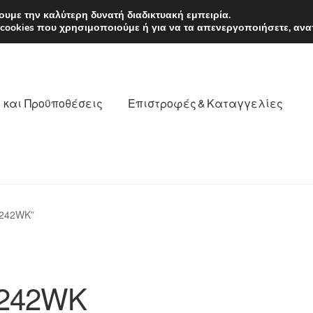
EUR
Δευτέρα-Παρ. 9
υμε την καλύτερη δυνατή διαδικτυακή εμπειρία.
 cookies που χρησιμοποιούμε ή για να τα απενεργοποιήσετε, ανα
 και Προϋποθέσεις
Επιστροφές & Καταγγελίες
νωνία
Καροτσάκι
Μεταφορά
Ο λογαριασμός μου
6242WK”
θέσεις
Παγκόσμια αποστολή
Παράπονα
πληρωμές
242WK