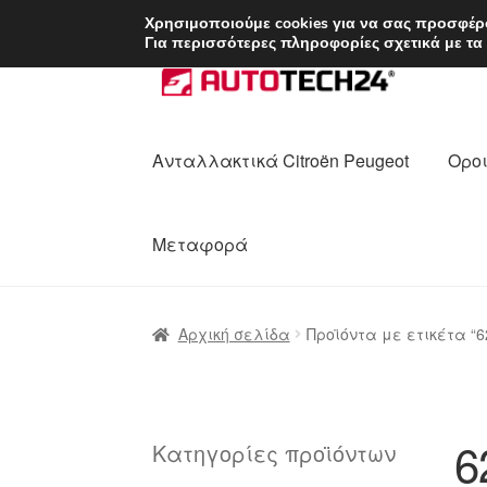
ΑΠΟΣΤΟΛΗ από 7 
Χρησιμοποιούμε cookies για να σας προσφέρο
Για περισσότερες πληροφορίες σχετικά με τα
Απευθείας
Μετάβαση
μετάβαση
σε
στην
περιεχόμενο
πλοήγηση
Ανταλλακτικά Citroën Peugeot
Οροι
Μεταφορά
Αρχική
Διαδικασία Παραπόνων
Επικοι
Αρχική σελίδα
Προϊόντα με ετικέτα “
Ολοκλήρωση αγοράς
Οροι και Προϋπο
Πολιτική Απορρήτου
Σχετικά με εμάς
6
Κατηγορίες προϊόντων