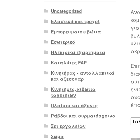
Uncategorized
Ανα
κομ
Ελαστικά και τροχοί
για
Εμπορευματοκιβώτια
βελ
Εσωτερικό
υλι
ακρ
Ηλεκτρικά εξαρτήματα
Καταλύτες FAP
Επι
Κινητήρας - ανταλλακτικά
δια
και αξεσουάρ
αυτ
ενι
Κινητήρες, κιβώτια
ταχυτήτων
ανα
έπα
Πλαίσιο και άξονες
Ράβδοι και συρματόσχοινα
Σετ εργαλείων
Σώμα