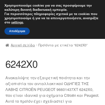
ΑΠΟΣΤΟΛΗ από 7 EUR
Χρησιμοποιούμε cookies για να σας προσφέρουμε την
καλύτερη δυνατή διαδικτυακή εμπειρία.
Δευτέρα-Παρ. 9 π.μ. - 4 μ.μ.
800 848 1565
Για περισσότερες πληροφορίες σχετικά με τα cookies που
χρησιμοποιούμε ή για να τα απενεργοποιήσετε, ανατρέξτε
Απευθείας
Μετάβαση
στο
settings
.
Μενού
μετάβαση
σε
Αποδέχομαι
στην
περιεχόμενο
Αρχική
πλοήγηση
Αρχική σελίδα
Προϊόντα με ετικέτα “6242X0”
Διαδικασία Παραπόνων
6242X0
Επικοινωνία
Καροτσάκι
Ανακαλύψτε την εξαιρετική ποιότητα και την
αξιοπιστία του ανταλλακτικού ΟΔΗΓΙΕΣ ΤΗΣ
Μεταφορά
ΛΑΒΗΣ CITROËN PEUGEOT 96601437XT 6242X0,
που είναι ιδανικό για οχήματα Citroën και Peugeot.
Ο λογαριασμός μου
Αυτό το προϊόν έχει σχεδιαστεί για