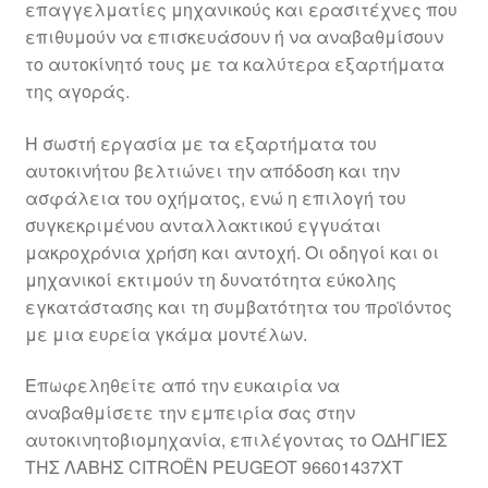
επαγγελματίες μηχανικούς και ερασιτέχνες που
Ολοκλήρωση αγοράς
επιθυμούν να επισκευάσουν ή να αναβαθμίσουν
το αυτοκίνητό τους με τα καλύτερα εξαρτήματα
Οροι και Προϋποθέσεις
της αγοράς.
Παγκόσμια αποστολή
Η σωστή εργασία με τα εξαρτήματα του
αυτοκινήτου βελτιώνει την απόδοση και την
ασφάλεια του οχήματος, ενώ η επιλογή του
Παράπονα
συγκεκριμένου ανταλλακτικού εγγυάται
μακροχρόνια χρήση και αντοχή. Οι οδηγοί και οι
πληρωμές
μηχανικοί εκτιμούν τη δυνατότητα εύκολης
εγκατάστασης και τη συμβατότητα του προϊόντος
Πολιτική Απορρήτου
με μια ευρεία γκάμα μοντέλων.
Σχετικά με εμάς
Επωφεληθείτε από την ευκαιρία να
αναβαθμίσετε την εμπειρία σας στην
αυτοκινητοβιομηχανία, επιλέγοντας το ΟΔΗΓΙΕΣ
ΤΗΣ ΛΑΒΗΣ CITROËN PEUGEOT 96601437XT