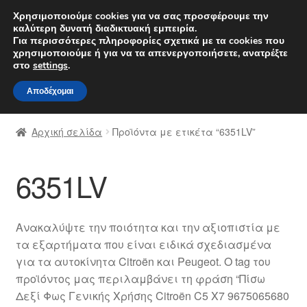
ΑΠΟΣΤΟΛΗ από 7 EUR
Χρησιμοποιούμε cookies για να σας προσφέρουμε την
καλύτερη δυνατή διαδικτυακή εμπειρία.
Δευτέρα-Παρ. 9 π.μ. - 4 μ.μ.
800 848 1565
Για περισσότερες πληροφορίες σχετικά με τα cookies που
χρησιμοποιούμε ή για να τα απενεργοποιήσετε, ανατρέξτε
Απευθείας
Μετάβαση
στο
settings
.
Μενού
μετάβαση
σε
Αποδέχομαι
στην
περιεχόμενο
Αρχική
πλοήγηση
Αρχική σελίδα
Προϊόντα με ετικέτα “6351LV”
Διαδικασία Παραπόνων
6351LV
Επικοινωνία
Καροτσάκι
Ανακαλύψτε την ποιότητα και την αξιοπιστία με
τα εξαρτήματα που είναι ειδικά σχεδιασμένα
Μεταφορά
για τα αυτοκίνητα Citroën και Peugeot. Ο tag του
προϊόντος μας περιλαμβάνει τη φράση “Πίσω
Ο λογαριασμός μου
Δεξί Φως Γενικής Χρήσης Citroën C5 X7 9675065680