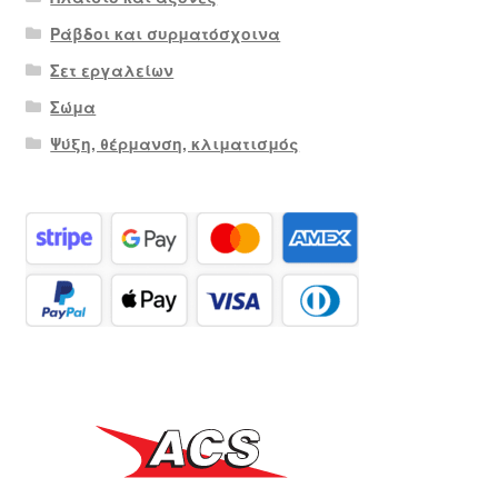
Ράβδοι και συρματόσχοινα
Σετ εργαλείων
Σώμα
Ψύξη, θέρμανση, κλιματισμός