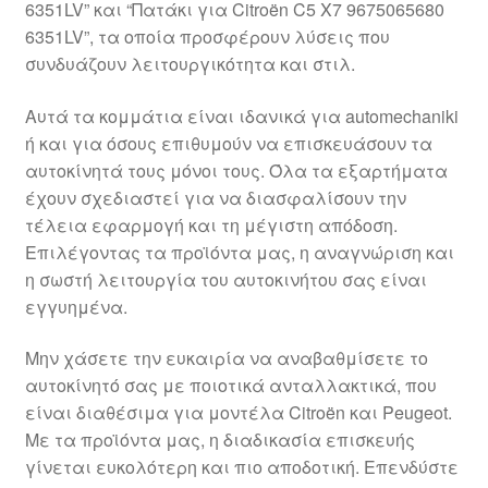
6351LV” και “Πατάκι για Citroën C5 X7 9675065680
Ολοκλήρωση αγοράς
6351LV”, τα οποία προσφέρουν λύσεις που
συνδυάζουν λειτουργικότητα και στιλ.
Οροι και Προϋποθέσεις
Αυτά τα κομμάτια είναι ιδανικά για automechaniki
Παγκόσμια αποστολή
ή και για όσους επιθυμούν να επισκευάσουν τα
αυτοκίνητά τους μόνοι τους. Όλα τα εξαρτήματα
έχουν σχεδιαστεί για να διασφαλίσουν την
Παράπονα
τέλεια εφαρμογή και τη μέγιστη απόδοση.
Επιλέγοντας τα προϊόντα μας, η αναγνώριση και
πληρωμές
η σωστή λειτουργία του αυτοκινήτου σας είναι
εγγυημένα.
Πολιτική Απορρήτου
Μην χάσετε την ευκαιρία να αναβαθμίσετε το
Σχετικά με εμάς
αυτοκίνητό σας με ποιοτικά ανταλλακτικά, που
είναι διαθέσιμα για μοντέλα Citroën και Peugeot.
Με τα προϊόντα μας, η διαδικασία επισκευής
γίνεται ευκολότερη και πιο αποδοτική. Επενδύστε